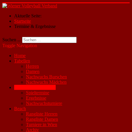
Aktuelle Seite:
Startseite
Termine & Ergebnisse
Suchen ...
Toggle Navigation
Home
Tabellen
Herren
Damen
Nachwuchs Burschen
Nachwuchs Mädchen
Termine & Ergebnisse
Spieltermine
Ergebnisse
Nachwuchsturniere
Beach
Rangliste Herren
Rangliste Damen
Turniere in Wien
Archiv