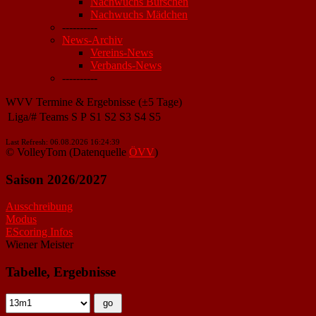
Nachwuchs Burschen
Nachwuchs Mädchen
----------
News-Archiv
Vereins-News
Verbands-News
----------
WVV Termine & Ergebnisse (±5 Tage)
Liga/#
Teams
S
P
S1
S2
S3
S4
S5
Last Refresh: 06.08.2026 16:24:39
© VolleyTom (Datenquelle
ÖVV
)
Saison 2026/2027
Ausschreibung
Modus
EScoring Infos
Wiener Meister
Tabelle, Ergebnisse