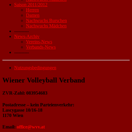
Saison 2011/2012
Herren
Damen
Nachwuchs Burschen
Nachwuchs Mädchen
----------
News-Archiv
Vereins-News
Verbands-News
----------
Nutzungsbedingungen
Wiener Volleyball Verband
ZVR-Zahl: 083954683
Postadresse – kein Parteienverkehr:
Lascygasse 10/16-18
1170 Wien
Email:
office@wvv.at