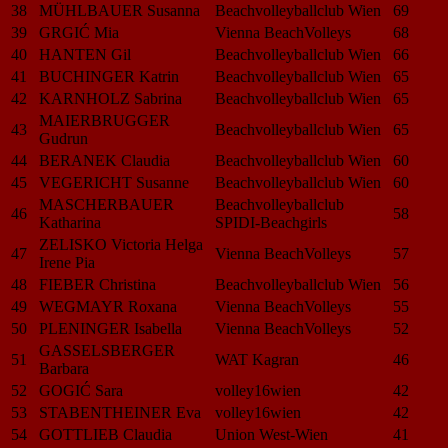
38
MÜHLBAUER Susanna
Beachvolleyballclub Wien
69
39
GRGIĆ Mia
Vienna BeachVolleys
68
40
HANTEN Gil
Beachvolleyballclub Wien
66
41
BUCHINGER Katrin
Beachvolleyballclub Wien
65
42
KARNHOLZ Sabrina
Beachvolleyballclub Wien
65
MAIERBRUGGER
43
Beachvolleyballclub Wien
65
Gudrun
44
BERANEK Claudia
Beachvolleyballclub Wien
60
45
VEGERICHT Susanne
Beachvolleyballclub Wien
60
MASCHERBAUER
Beachvolleyballclub
46
58
Katharina
SPIDI-Beachgirls
ZELISKO Victoria Helga
47
Vienna BeachVolleys
57
Irene Pia
48
FIEBER Christina
Beachvolleyballclub Wien
56
49
WEGMAYR Roxana
Vienna BeachVolleys
55
50
PLENINGER Isabella
Vienna BeachVolleys
52
GASSELSBERGER
51
WAT Kagran
46
Barbara
52
GOGIĆ Sara
volley16wien
42
53
STABENTHEINER Eva
volley16wien
42
54
GOTTLIEB Claudia
Union West-Wien
41