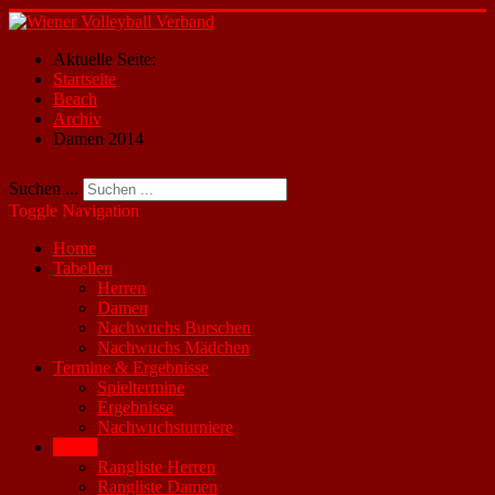
Aktuelle Seite:
Startseite
Beach
Archiv
Damen 2014
Suchen ...
Toggle Navigation
Home
Tabellen
Herren
Damen
Nachwuchs Burschen
Nachwuchs Mädchen
Termine & Ergebnisse
Spieltermine
Ergebnisse
Nachwuchsturniere
Beach
Rangliste Herren
Rangliste Damen