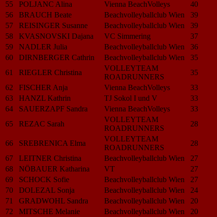
55
POLJANC Alina
Vienna BeachVolleys
40
56
BRAUCH Beate
Beachvolleyballclub Wien
39
57
REISINGER Susanne
Beachvolleyballclub Wien
39
58
KVASNOVSKI Dajana
VC Simmering
37
59
NADLER Julia
Beachvolleyballclub Wien
36
60
DIRNBERGER Cathrin
Beachvolleyballclub Wien
35
VOLLEYTEAM
61
RIEGLER Christina
35
ROADRUNNERS
62
FISCHER Anja
Vienna BeachVolleys
33
63
HANZL Kathrin
TJ Sokol I und V
33
64
SAUERZAPF Sandra
Vienna BeachVolleys
33
VOLLEYTEAM
65
REZAC Sarah
28
ROADRUNNERS
VOLLEYTEAM
66
SREBRENICA Elma
28
ROADRUNNERS
67
LEITNER Christina
Beachvolleyballclub Wien
27
68
NÖBAUER Katharina
VT
27
69
SCHOCK Sofie
Beachvolleyballclub Wien
27
70
DOLEZAL Sonja
Beachvolleyballclub Wien
24
71
GRADWOHL Sandra
Beachvolleyballclub Wien
20
72
MITSCHE Melanie
Beachvolleyballclub Wien
20