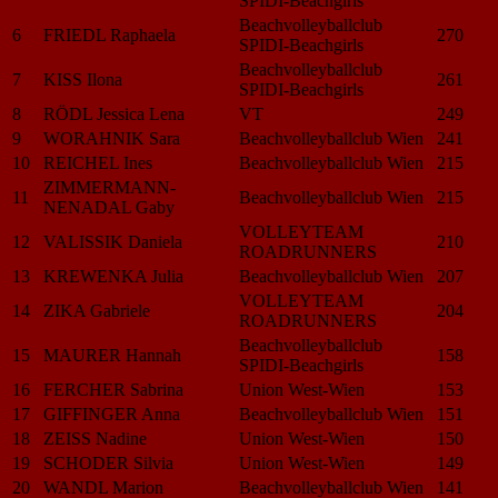
SPIDI-Beachgirls
Beachvolleyballclub
6
FRIEDL Raphaela
270
SPIDI-Beachgirls
Beachvolleyballclub
7
KISS Ilona
261
SPIDI-Beachgirls
8
RÖDL Jessica Lena
VT
249
9
WORAHNIK Sara
Beachvolleyballclub Wien
241
10
REICHEL Ines
Beachvolleyballclub Wien
215
ZIMMERMANN-
11
Beachvolleyballclub Wien
215
NENADAL Gaby
VOLLEYTEAM
12
VALISSIK Daniela
210
ROADRUNNERS
13
KREWENKA Julia
Beachvolleyballclub Wien
207
VOLLEYTEAM
14
ZIKA Gabriele
204
ROADRUNNERS
Beachvolleyballclub
15
MAURER Hannah
158
SPIDI-Beachgirls
16
FERCHER Sabrina
Union West-Wien
153
17
GIFFINGER Anna
Beachvolleyballclub Wien
151
18
ZEISS Nadine
Union West-Wien
150
19
SCHODER Silvia
Union West-Wien
149
20
WANDL Marion
Beachvolleyballclub Wien
141