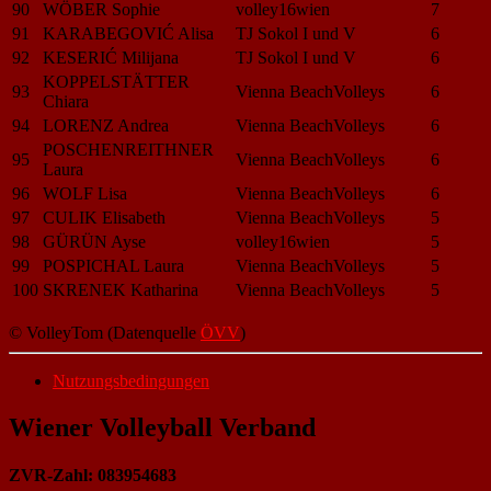
90
WÖBER Sophie
volley16wien
7
91
KARABEGOVIĆ Alisa
TJ Sokol I und V
6
92
KESERIĆ Milijana
TJ Sokol I und V
6
KOPPELSTÄTTER
93
Vienna BeachVolleys
6
Chiara
94
LORENZ Andrea
Vienna BeachVolleys
6
POSCHENREITHNER
95
Vienna BeachVolleys
6
Laura
96
WOLF Lisa
Vienna BeachVolleys
6
97
CULIK Elisabeth
Vienna BeachVolleys
5
98
GÜRÜN Ayse
volley16wien
5
99
POSPICHAL Laura
Vienna BeachVolleys
5
100
SKRENEK Katharina
Vienna BeachVolleys
5
© VolleyTom (Datenquelle
ÖVV
)
Nutzungsbedingungen
Wiener Volleyball Verband
ZVR-Zahl: 083954683