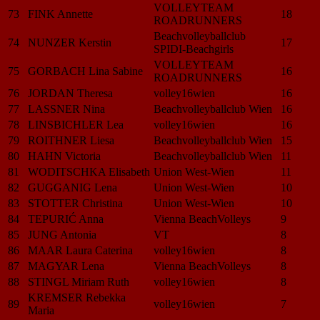
VOLLEYTEAM
73
FINK Annette
18
ROADRUNNERS
Beachvolleyballclub
74
NUNZER Kerstin
17
SPIDI-Beachgirls
VOLLEYTEAM
75
GORBACH Lina Sabine
16
ROADRUNNERS
76
JORDAN Theresa
volley16wien
16
77
LASSNER Nina
Beachvolleyballclub Wien
16
78
LINSBICHLER Lea
volley16wien
16
79
ROITHNER Liesa
Beachvolleyballclub Wien
15
80
HAHN Victoria
Beachvolleyballclub Wien
11
81
WODITSCHKA Elisabeth
Union West-Wien
11
82
GUGGANIG Lena
Union West-Wien
10
83
STOTTER Christina
Union West-Wien
10
84
TEPURIĆ Anna
Vienna BeachVolleys
9
85
JUNG Antonia
VT
8
86
MAAR Laura Caterina
volley16wien
8
87
MAGYAR Lena
Vienna BeachVolleys
8
88
STINGL Miriam Ruth
volley16wien
8
KREMSER Rebekka
89
volley16wien
7
Maria