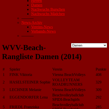
Herren
Damen
Nachwuchs Burschen
Nachwuchs Mädchen
----------
News-Archiv
Vereins-News
Verbands-News
----------
WVV-Beach-
Rangliste Damen (2014)
#
Spieler
Verein
Punkte
1
FINK Viktoria
Vienna BeachVolleys
408
VOLLEYTEAM
2
HASELSTEINER Sophie
329
ROADRUNNERS
3
LECHNER Melanie
Vienna BeachVolleys
309
Beachvolleyballclub
4
EGGENDORFER Lena
292
SPIDI-Beachgirls
Beachvolleyballclub
5
FRIEDL Franziska
285