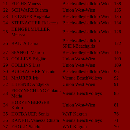
21
FUCHS Vanessa
Beachvolleyballclub Wien
138
22
SCHWARZ Bianca
Union West-Wien
135
23
TETZNER Angelika
Beachvolleyballclub Wien
135
24
STEINACHER Rebecca
Beachvolleyballclub Wien
134
HENGELMÜLLER
25
Beachvolleyballclub Wien
126
Melissa
Beachvolleyballclub
26
BALTA Laura
122
SPIDI-Beachgirls
27
SPANGL Marion
Beachvolleyballclub Wien
116
28
COLLINS Brigitte
Union West-Wien
109
29
COLLINS Lisa
Union West-Wien
109
30
BUCHACHER Yasmin
Beachvolleyballclub Wien
96
31
MAURER Iris
Vienna BeachVolleys
92
32
LIJEŠNIĆ Andjelka
Union West-Wien
91
FREYNSCHLAG Chiara-
33
Vienna BeachVolleys
85
Maria
HÖRZENBERGER
34
Union West-Wien
81
Katrin
35
HOFBAUER Sonja
WAT Kagran
76
36
RANFTL Vanessa Chiara
Vienna BeachVolleys
71
37
EHOLD Sandra
WAT Kagran
70