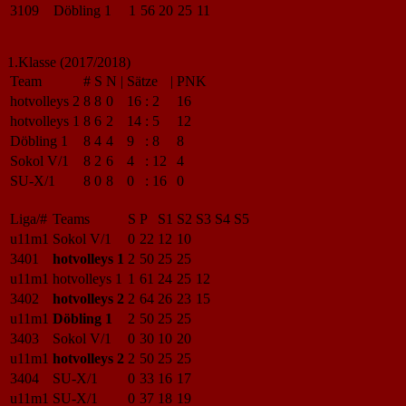
3109
Döbling 1
1
56
20
25
11
1.Klasse (2017/2018)
Team
#
S
N
|
Sätze
|
PNK
hotvolleys 2
8
8
0
16
:
2
16
hotvolleys 1
8
6
2
14
:
5
12
Döbling 1
8
4
4
9
:
8
8
Sokol V/1
8
2
6
4
:
12
4
SU-X/1
8
0
8
0
:
16
0
Liga/#
Teams
S
P
S1
S2
S3
S4
S5
u11m1
Sokol V/1
0
22
12
10
3401
hotvolleys 1
2
50
25
25
u11m1
hotvolleys 1
1
61
24
25
12
3402
hotvolleys 2
2
64
26
23
15
u11m1
Döbling 1
2
50
25
25
3403
Sokol V/1
0
30
10
20
u11m1
hotvolleys 2
2
50
25
25
3404
SU-X/1
0
33
16
17
u11m1
SU-X/1
0
37
18
19