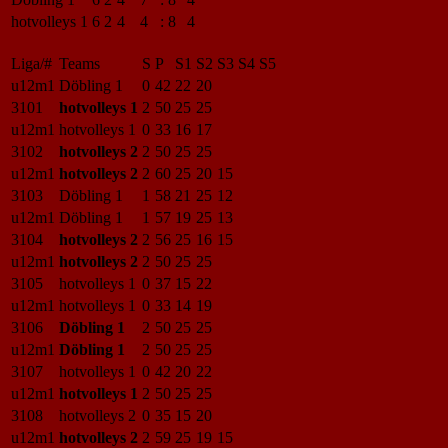
hotvolleys 1
6
2
4
4
:
8
4
Liga/#
Teams
S
P
S1
S2
S3
S4
S5
u12m1
Döbling 1
0
42
22
20
3101
hotvolleys 1
2
50
25
25
u12m1
hotvolleys 1
0
33
16
17
3102
hotvolleys 2
2
50
25
25
u12m1
hotvolleys 2
2
60
25
20
15
3103
Döbling 1
1
58
21
25
12
u12m1
Döbling 1
1
57
19
25
13
3104
hotvolleys 2
2
56
25
16
15
u12m1
hotvolleys 2
2
50
25
25
3105
hotvolleys 1
0
37
15
22
u12m1
hotvolleys 1
0
33
14
19
3106
Döbling 1
2
50
25
25
u12m1
Döbling 1
2
50
25
25
3107
hotvolleys 1
0
42
20
22
u12m1
hotvolleys 1
2
50
25
25
3108
hotvolleys 2
0
35
15
20
u12m1
hotvolleys 2
2
59
25
19
15