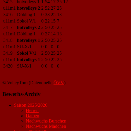
3415
hotvolleys 1
1
54
17
25
12
u11m1
hotvolleys 2
2
52
27
25
3416
Döbling 1
0
38
25
13
u11m1
Sokol V/1
0
22
15
7
3417
hotvolleys 2
2
50
25
25
u11m1
Döbling 1
0
27
14
13
3418
hotvolleys 1
2
50
25
25
u11m1
SU-X/1
0
0
0
0
3419
Sokol V/1
2
50
25
25
u11m1
hotvolleys 1
2
50
25
25
3420
SU-X/1
0
0
0
0
© VolleyTom (Datenquelle
ÖVV
)
Bewerbs-Archiv
Saison 2025/2026
Herren
Damen
Nachwuchs Burschen
Nachwuchs Mädchen