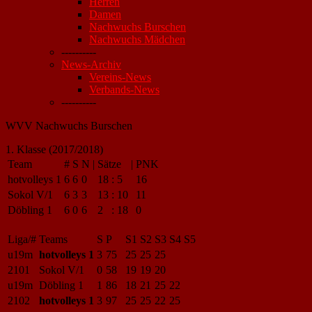
Herren
Damen
Nachwuchs Burschen
Nachwuchs Mädchen
----------
News-Archiv
Vereins-News
Verbands-News
----------
WVV Nachwuchs Burschen
1. Klasse (2017/2018)
Team
#
S
N
|
Sätze
|
PNK
hotvolleys 1
6
6
0
18
:
5
16
Sokol V/1
6
3
3
13
:
10
11
Döbling 1
6
0
6
2
:
18
0
Liga/#
Teams
S
P
S1
S2
S3
S4
S5
u19m
hotvolleys 1
3
75
25
25
25
2101
Sokol V/1
0
58
19
19
20
u19m
Döbling 1
1
86
18
21
25
22
2102
hotvolleys 1
3
97
25
25
22
25