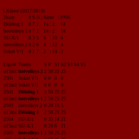
1.Klasse (2017/2018)
Team
#
S
N
|
Sätze
|
PNK
Döbling 1
8
7
1
14
:
2
14
hotvolleys 1
8
7
1
14
:
2
14
SU-X/1
8
3
5
6
:
10
6
hotvolleys 2
8
2
6
4
:
12
4
Sokol V/1
8
1
7
2
:
14
2
Liga/#
Teams
S
P
S1
S2
S3
S4
S5
u15m1
hotvolleys 2
2
50
25
25
2501
Sokol V/1
0
0
0
0
u15m1
Sokol V/1
0
0
0
0
2502
Döbling 1
2
50
25
25
u15m1
hotvolleys 1
2
50
25
25
2503
hotvolleys 2
0
20
15
5
u15m1
Döbling 1
2
50
25
25
2504
SU-X/1
0
35
14
21
u15m1
SU-X/1
0
29
8
21
2505
hotvolleys 1
2
50
25
25