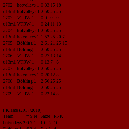
2702
hotvolleys 1
0
33
15
18
u13m1
hotvolleys 1
2
50
25
25
2703
VTRW 1
0
0
0
0
u13m1
VTRW 1
0
24
11
13
2704
hotvolleys 1
2
50
25
25
u13m1
hotvolleys 1
1
52
25
20
7
2705
Döbling 1
2
61
21
25
15
u13m1
Döbling 1
2
50
25
25
2706
VTRW 1
0
27
13
14
u13m1
VTRW 1
0
13
7
6
2707
hotvolleys 1
2
50
25
25
u13m1
hotvolleys 1
0
20
12
8
2708
Döbling 1
2
50
25
25
u13m1
Döbling 1
2
50
25
25
2709
VTRW 1
0
22
14
8
1.Klasse (2017/2018)
Team
#
S
N
|
Sätze
|
PNK
hotvolleys 2
6
5
1
10
:
5
10
Döbling 1
6
2
4
7
:
8
4