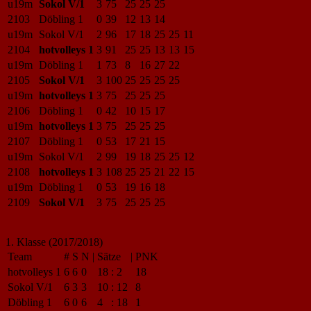
u19m
Sokol V/1
3
75
25
25
25
2103
Döbling 1
0
39
12
13
14
u19m
Sokol V/1
2
96
17
18
25
25
11
2104
hotvolleys 1
3
91
25
25
13
13
15
u19m
Döbling 1
1
73
8
16
27
22
2105
Sokol V/1
3
100
25
25
25
25
u19m
hotvolleys 1
3
75
25
25
25
2106
Döbling 1
0
42
10
15
17
u19m
hotvolleys 1
3
75
25
25
25
2107
Döbling 1
0
53
17
21
15
u19m
Sokol V/1
2
99
19
18
25
25
12
2108
hotvolleys 1
3
108
25
25
21
22
15
u19m
Döbling 1
0
53
19
16
18
2109
Sokol V/1
3
75
25
25
25
1. Klasse (2017/2018)
Team
#
S
N
|
Sätze
|
PNK
hotvolleys 1
6
6
0
18
:
2
18
Sokol V/1
6
3
3
10
:
12
8
Döbling 1
6
0
6
4
:
18
1