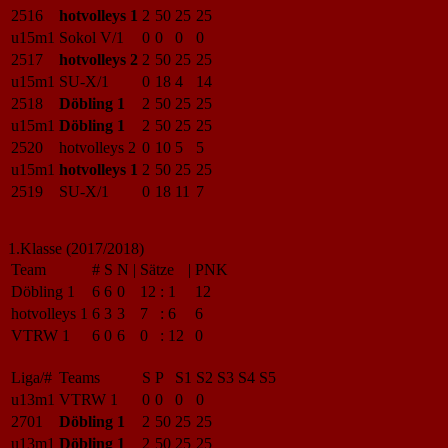
2516
hotvolleys 1
2
50
25
25
u15m1
Sokol V/1
0
0
0
0
2517
hotvolleys 2
2
50
25
25
u15m1
SU-X/1
0
18
4
14
2518
Döbling 1
2
50
25
25
u15m1
Döbling 1
2
50
25
25
2520
hotvolleys 2
0
10
5
5
u15m1
hotvolleys 1
2
50
25
25
2519
SU-X/1
0
18
11
7
1.Klasse (2017/2018)
Team
#
S
N
|
Sätze
|
PNK
Döbling 1
6
6
0
12
:
1
12
hotvolleys 1
6
3
3
7
:
6
6
VTRW 1
6
0
6
0
:
12
0
Liga/#
Teams
S
P
S1
S2
S3
S4
S5
u13m1
VTRW 1
0
0
0
0
2701
Döbling 1
2
50
25
25
u13m1
Döbling 1
2
50
25
25