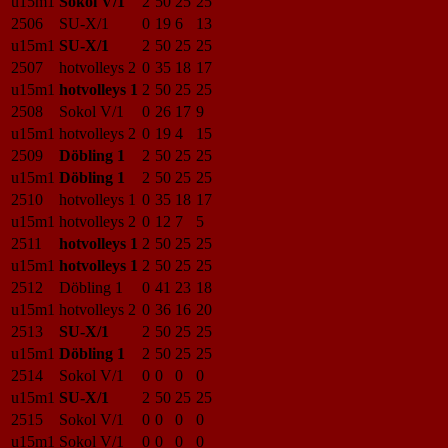
u15m1
Sokol V/1
2
50
25
25
2506
SU-X/1
0
19
6
13
u15m1
SU-X/1
2
50
25
25
2507
hotvolleys 2
0
35
18
17
u15m1
hotvolleys 1
2
50
25
25
2508
Sokol V/1
0
26
17
9
u15m1
hotvolleys 2
0
19
4
15
2509
Döbling 1
2
50
25
25
u15m1
Döbling 1
2
50
25
25
2510
hotvolleys 1
0
35
18
17
u15m1
hotvolleys 2
0
12
7
5
2511
hotvolleys 1
2
50
25
25
u15m1
hotvolleys 1
2
50
25
25
2512
Döbling 1
0
41
23
18
u15m1
hotvolleys 2
0
36
16
20
2513
SU-X/1
2
50
25
25
u15m1
Döbling 1
2
50
25
25
2514
Sokol V/1
0
0
0
0
u15m1
SU-X/1
2
50
25
25
2515
Sokol V/1
0
0
0
0
u15m1
Sokol V/1
0
0
0
0