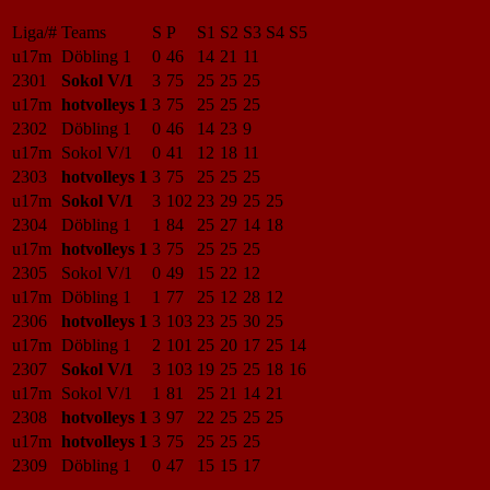
Liga/#
Teams
S
P
S1
S2
S3
S4
S5
u17m
Döbling 1
0
46
14
21
11
2301
Sokol V/1
3
75
25
25
25
u17m
hotvolleys 1
3
75
25
25
25
2302
Döbling 1
0
46
14
23
9
u17m
Sokol V/1
0
41
12
18
11
2303
hotvolleys 1
3
75
25
25
25
u17m
Sokol V/1
3
102
23
29
25
25
2304
Döbling 1
1
84
25
27
14
18
u17m
hotvolleys 1
3
75
25
25
25
2305
Sokol V/1
0
49
15
22
12
u17m
Döbling 1
1
77
25
12
28
12
2306
hotvolleys 1
3
103
23
25
30
25
u17m
Döbling 1
2
101
25
20
17
25
14
2307
Sokol V/1
3
103
19
25
25
18
16
u17m
Sokol V/1
1
81
25
21
14
21
2308
hotvolleys 1
3
97
22
25
25
25
u17m
hotvolleys 1
3
75
25
25
25
2309
Döbling 1
0
47
15
15
17