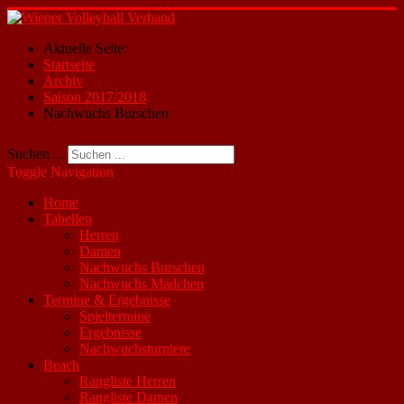
Aktuelle Seite:
Startseite
Archiv
Saison 2017/2018
Nachwuchs Burschen
Suchen ...
Toggle Navigation
Home
Tabellen
Herren
Damen
Nachwuchs Burschen
Nachwuchs Mädchen
Termine & Ergebnisse
Spieltermine
Ergebnisse
Nachwuchsturniere
Beach
Rangliste Herren
Rangliste Damen