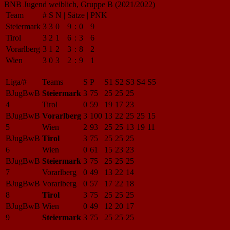
BNB Jugend weiblich, Gruppe B (2021/2022)
Team
#
S
N
|
Sätze
|
PNK
Steiermark
3
3
0
9
:
0
9
Tirol
3
2
1
6
:
3
6
Vorarlberg
3
1
2
3
:
8
2
Wien
3
0
3
2
:
9
1
Liga/#
Teams
S
P
S1
S2
S3
S4
S5
BJugBwB
Steiermark
3
75
25
25
25
4
Tirol
0
59
19
17
23
BJugBwB
Vorarlberg
3
100
13
22
25
25
15
5
Wien
2
93
25
25
13
19
11
BJugBwB
Tirol
3
75
25
25
25
6
Wien
0
61
15
23
23
BJugBwB
Steiermark
3
75
25
25
25
7
Vorarlberg
0
49
13
22
14
BJugBwB
Vorarlberg
0
57
17
22
18
8
Tirol
3
75
25
25
25
BJugBwB
Wien
0
49
12
20
17
9
Steiermark
3
75
25
25
25