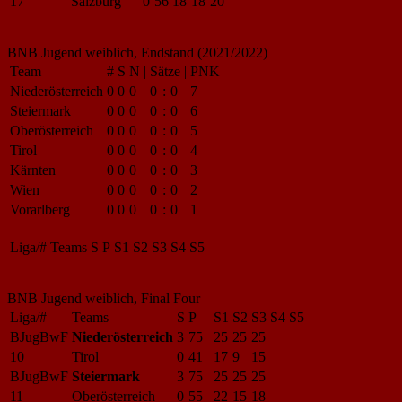
17
Salzburg
0
56
18
18
20
BNB Jugend weiblich, Endstand (2021/2022)
Team
#
S
N
|
Sätze
|
PNK
Niederösterreich
0
0
0
0
:
0
7
Steiermark
0
0
0
0
:
0
6
Oberösterreich
0
0
0
0
:
0
5
Tirol
0
0
0
0
:
0
4
Kärnten
0
0
0
0
:
0
3
Wien
0
0
0
0
:
0
2
Vorarlberg
0
0
0
0
:
0
1
Liga/#
Teams
S
P
S1
S2
S3
S4
S5
BNB Jugend weiblich, Final Four
Liga/#
Teams
S
P
S1
S2
S3
S4
S5
BJugBwF
Niederösterreich
3
75
25
25
25
10
Tirol
0
41
17
9
15
BJugBwF
Steiermark
3
75
25
25
25
11
Oberösterreich
0
55
22
15
18