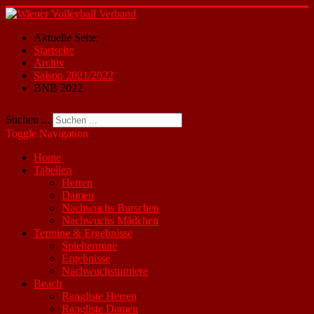
Aktuelle Seite:
Startseite
Archiv
Saison 2021/2022
BNB 2022
Suchen ...
Toggle Navigation
Home
Tabellen
Herren
Damen
Nachwuchs Burschen
Nachwuchs Mädchen
Termine & Ergebnisse
Spieltermine
Ergebnisse
Nachwuchsturniere
Beach
Rangliste Herren
Rangliste Damen