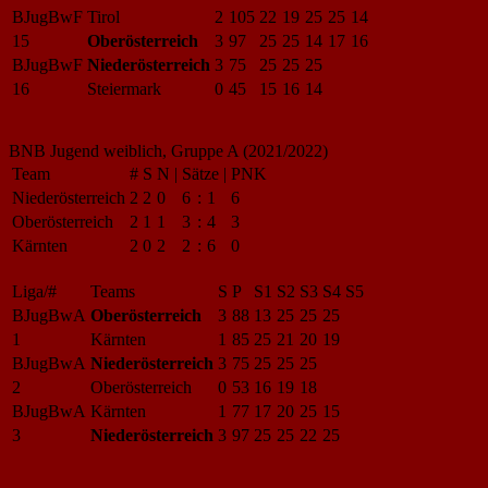
BJugBwF
Tirol
2
105
22
19
25
25
14
15
Oberösterreich
3
97
25
25
14
17
16
BJugBwF
Niederösterreich
3
75
25
25
25
16
Steiermark
0
45
15
16
14
BNB Jugend weiblich, Gruppe A (2021/2022)
Team
#
S
N
|
Sätze
|
PNK
Niederösterreich
2
2
0
6
:
1
6
Oberösterreich
2
1
1
3
:
4
3
Kärnten
2
0
2
2
:
6
0
Liga/#
Teams
S
P
S1
S2
S3
S4
S5
BJugBwA
Oberösterreich
3
88
13
25
25
25
1
Kärnten
1
85
25
21
20
19
BJugBwA
Niederösterreich
3
75
25
25
25
2
Oberösterreich
0
53
16
19
18
BJugBwA
Kärnten
1
77
17
20
25
15
3
Niederösterreich
3
97
25
25
22
25