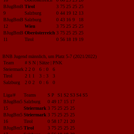
BJugBmB
Tirol
3
75
25
25
25
9
Salzburg
0
44
19
12
13
BJugBmB
Salzburg
0
43
16
9
18
12
Wien
3
75
25
25
25
BJugBmB
Oberösterreich
3
75
25
25
25
11
Tirol
0
56
18
19
19
BNB Jugend männlich, um Platz 5-7 (2021/2022)
Team
#
S
N
|
Sätze
|
PNK
Steiermark
2
2
0
6
:
0
6
Tirol
2
1
1
3
:
3
3
Salzburg
2
0
2
0
:
6
0
Liga/#
Teams
S
P
S1
S2
S3
S4
S5
BJugBm5
Salzburg
0
49
17
15
17
15
Steiermark
3
75
25
25
25
BJugBm5
Steiermark
3
75
25
25
25
16
Tirol
0
58
17
21
20
BJugBm5
Tirol
3
75
25
25
25