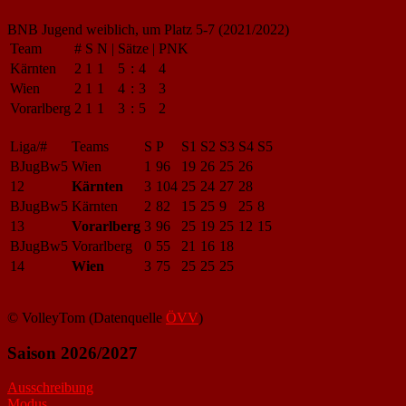
BNB Jugend weiblich, um Platz 5-7 (2021/2022)
Team
#
S
N
|
Sätze
|
PNK
Kärnten
2
1
1
5
:
4
4
Wien
2
1
1
4
:
3
3
Vorarlberg
2
1
1
3
:
5
2
Liga/#
Teams
S
P
S1
S2
S3
S4
S5
BJugBw5
Wien
1
96
19
26
25
26
12
Kärnten
3
104
25
24
27
28
BJugBw5
Kärnten
2
82
15
25
9
25
8
13
Vorarlberg
3
96
25
19
25
12
15
BJugBw5
Vorarlberg
0
55
21
16
18
14
Wien
3
75
25
25
25
© VolleyTom (Datenquelle
ÖVV
)
Saison 2026/2027
Ausschreibung
Modus