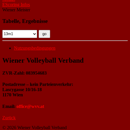
EScoring Infos
Wiener Meister
Tabelle, Ergebnisse
Nutzungsbedingungen
Wiener Volleyball Verband
ZVR-Zahl: 083954683
Postadresse – kein Parteienverkehr:
Lascygasse 10/16-18
1170 Wien
Email:
office@wvv.at
Zurück
© 2026 Wiener Volleyball Verband