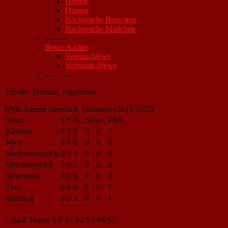
Herren
Damen
Nachwuchs Burschen
Nachwuchs Mädchen
----------
News-Archiv
Vereins-News
Verbands-News
----------
Tabelle, Termine, Ergebnisse
BNB Jugend männlich, Endstand (2021/2022)
Team
#
S
N
|
Sätze
|
PNK
Kärnten
0
0
0
0
:
0
7
Wien
0
0
0
0
:
0
6
Niederösterreich
0
0
0
0
:
0
5
Oberösterreich
0
0
0
0
:
0
4
Steiermark
0
0
0
0
:
0
3
Tirol
0
0
0
0
:
0
2
Salzburg
0
0
0
0
:
0
1
Liga/#
Teams
S
P
S1
S2
S3
S4
S5