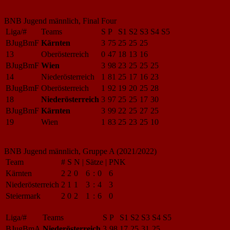
BNB Jugend männlich, Final Four
Liga/#
Teams
S
P
S1
S2
S3
S4
S5
BJugBmF
Kärnten
3
75
25
25
25
13
Oberösterreich
0
47
18
13
16
BJugBmF
Wien
3
98
23
25
25
25
14
Niederösterreich
1
81
25
17
16
23
BJugBmF
Oberösterreich
1
92
19
20
25
28
18
Niederösterreich
3
97
25
25
17
30
BJugBmF
Kärnten
3
99
22
25
27
25
19
Wien
1
83
25
23
25
10
BNB Jugend männlich, Gruppe A (2021/2022)
Team
#
S
N
|
Sätze
|
PNK
Kärnten
2
2
0
6
:
0
6
Niederösterreich
2
1
1
3
:
4
3
Steiermark
2
0
2
1
:
6
0
Liga/#
Teams
S
P
S1
S2
S3
S4
S5
BJugBmA
Niederösterreich
3
98
17
25
31
25