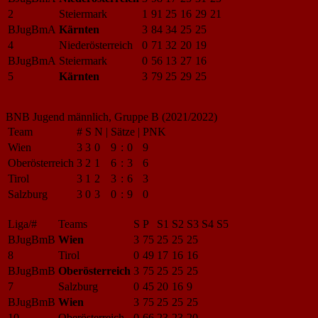
2
Steiermark
1
91
25
16
29
21
BJugBmA
Kärnten
3
84
34
25
25
4
Niederösterreich
0
71
32
20
19
BJugBmA
Steiermark
0
56
13
27
16
5
Kärnten
3
79
25
29
25
BNB Jugend männlich, Gruppe B (2021/2022)
Team
#
S
N
|
Sätze
|
PNK
Wien
3
3
0
9
:
0
9
Oberösterreich
3
2
1
6
:
3
6
Tirol
3
1
2
3
:
6
3
Salzburg
3
0
3
0
:
9
0
Liga/#
Teams
S
P
S1
S2
S3
S4
S5
BJugBmB
Wien
3
75
25
25
25
8
Tirol
0
49
17
16
16
BJugBmB
Oberösterreich
3
75
25
25
25
7
Salzburg
0
45
20
16
9
BJugBmB
Wien
3
75
25
25
25
10
Oberösterreich
0
66
23
23
20