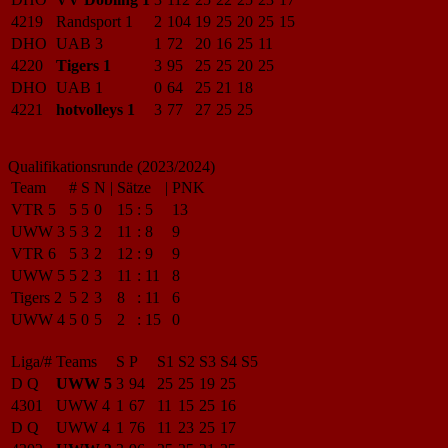
4219
Randsport 1
2
104
19
25
20
25
15
DHO
UAB 3
1
72
20
16
25
11
4220
Tigers 1
3
95
25
25
20
25
DHO
UAB 1
0
64
25
21
18
4221
hotvolleys 1
3
77
27
25
25
Qualifikationsrunde (2023/2024)
Team
#
S
N
|
Sätze
|
PNK
VTR 5
5
5
0
15
:
5
13
UWW 3
5
3
2
11
:
8
9
VTR 6
5
3
2
12
:
9
9
UWW 5
5
2
3
11
:
11
8
Tigers 2
5
2
3
8
:
11
6
UWW 4
5
0
5
2
:
15
0
Liga/#
Teams
S
P
S1
S2
S3
S4
S5
D Q
UWW 5
3
94
25
25
19
25
4301
UWW 4
1
67
11
15
25
16
D Q
UWW 4
1
76
11
23
25
17