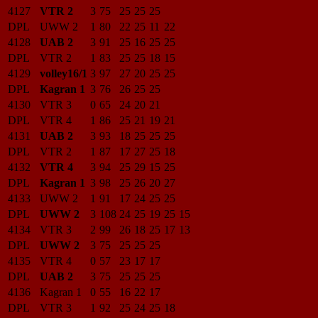
4127
VTR 2
3
75
25
25
25
DPL
UWW 2
1
80
22
25
11
22
4128
UAB 2
3
91
25
16
25
25
DPL
VTR 2
1
83
25
25
18
15
4129
volley16/1
3
97
27
20
25
25
DPL
Kagran 1
3
76
26
25
25
4130
VTR 3
0
65
24
20
21
DPL
VTR 4
1
86
25
21
19
21
4131
UAB 2
3
93
18
25
25
25
DPL
VTR 2
1
87
17
27
25
18
4132
VTR 4
3
94
25
29
15
25
DPL
Kagran 1
3
98
25
26
20
27
4133
UWW 2
1
91
17
24
25
25
DPL
UWW 2
3
108
24
25
19
25
15
4134
VTR 3
2
99
26
18
25
17
13
DPL
UWW 2
3
75
25
25
25
4135
VTR 4
0
57
23
17
17
DPL
UAB 2
3
75
25
25
25
4136
Kagran 1
0
55
16
22
17
DPL
VTR 3
1
92
25
24
25
18