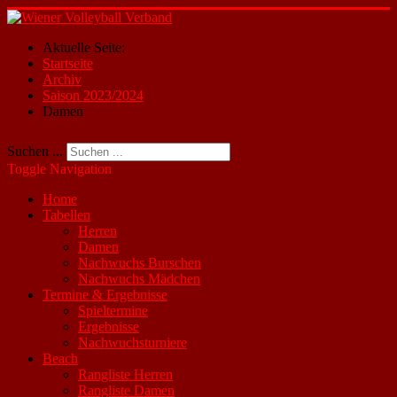
Aktuelle Seite:
Startseite
Archiv
Saison 2023/2024
Damen
Suchen ...
Toggle Navigation
Home
Tabellen
Herren
Damen
Nachwuchs Burschen
Nachwuchs Mädchen
Termine & Ergebnisse
Spieltermine
Ergebnisse
Nachwuchsturniere
Beach
Rangliste Herren
Rangliste Damen