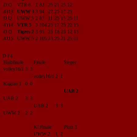
D Q
VTR 6
1
83
25
21
25
12
4313
UWW 3
3
94
27
25
17
25
D Q
UWW 5
2
87
11
25
15
25
11
4314
VTR 5
3
104
25
17
25
22
15
D Q
Tigers 2
3
95
25
18
25
12
15
4315
UWW 5
2
105
23
25
21
25
11
D F4
Halbfinale
Finale
Sieger
volley16/1
3 3
volley16/1
2 1
Kagran 1
0 0
UAB 2
UAB 2
3 3
UAB 2
3 3
UWW 2
2 2
Kl.Finale
Platz 3
UWW 2
1 2