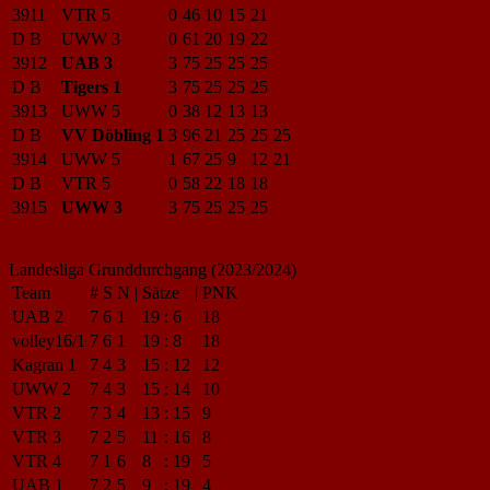
3911
VTR 5
0
46
10
15
21
D B
UWW 3
0
61
20
19
22
3912
UAB 3
3
75
25
25
25
D B
Tigers 1
3
75
25
25
25
3913
UWW 5
0
38
12
13
13
D B
VV Döbling 1
3
96
21
25
25
25
3914
UWW 5
1
67
25
9
12
21
D B
VTR 5
0
58
22
18
18
3915
UWW 3
3
75
25
25
25
Landesliga Grunddurchgang (2023/2024)
Team
#
S
N
|
Sätze
|
PNK
UAB 2
7
6
1
19
:
6
18
volley16/1
7
6
1
19
:
8
18
Kagran 1
7
4
3
15
:
12
12
UWW 2
7
4
3
15
:
14
10
VTR 2
7
3
4
13
:
15
9
VTR 3
7
2
5
11
:
16
8
VTR 4
7
1
6
8
:
19
5
UAB 1
7
2
5
9
:
19
4