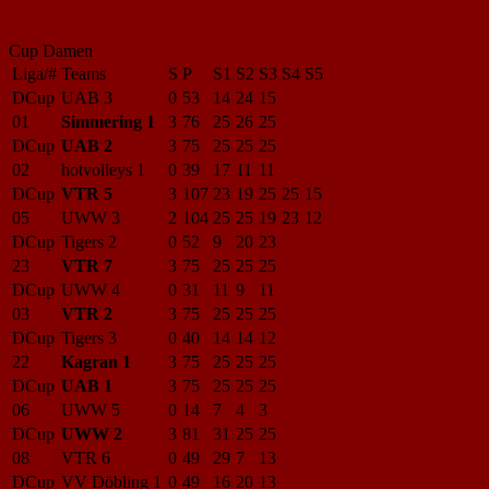
Cup Damen
Liga/#
Teams
S
P
S1
S2
S3
S4
S5
DCup
UAB 3
0
53
14
24
15
01
Simmering 1
3
76
25
26
25
DCup
UAB 2
3
75
25
25
25
02
hotvolleys 1
0
39
17
11
11
DCup
VTR 5
3
107
23
19
25
25
15
05
UWW 3
2
104
25
25
19
23
12
DCup
Tigers 2
0
52
9
20
23
23
VTR 7
3
75
25
25
25
DCup
UWW 4
0
31
11
9
11
03
VTR 2
3
75
25
25
25
DCup
Tigers 3
0
40
14
14
12
22
Kagran 1
3
75
25
25
25
DCup
UAB 1
3
75
25
25
25
06
UWW 5
0
14
7
4
3
DCup
UWW 2
3
81
31
25
25
08
VTR 6
0
49
29
7
13
DCup
VV Döbling 1
0
49
16
20
13