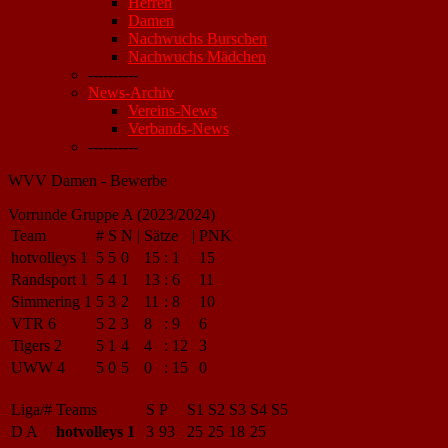
Herren
Damen
Nachwuchs Burschen
Nachwuchs Mädchen
----------
News-Archiv
Vereins-News
Verbands-News
----------
WVV Damen - Bewerbe
Vorrunde Gruppe A (2023/2024)
Team
#
S
N
|
Sätze
|
PNK
hotvolleys 1
5
5
0
15
:
1
15
Randsport 1
5
4
1
13
:
6
11
Simmering 1
5
3
2
11
:
8
10
VTR 6
5
2
3
8
:
9
6
Tigers 2
5
1
4
4
:
12
3
UWW 4
5
0
5
0
:
15
0
Liga/#
Teams
S
P
S1
S2
S3
S4
S5
D A
hotvolleys 1
3
93
25
25
18
25