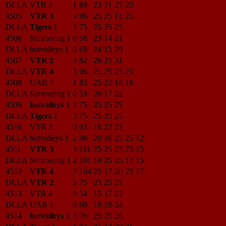
DLLA
VTR 2
1
89
23
21
25
20
4505
VTR 3
3
86
25
25
11
25
DLLA
Tigers 1
3
75
25
25
25
4506
Simmering 1
0
58
23
14
21
DLLA
hotvolleys 1
0
68
24
15
29
4507
VTR 2
3
82
26
25
31
DLLA
VTR 4
3
96
21
25
25
25
4508
UAB 1
1
83
25
22
18
18
DLLA
Simmering 1
0
59
20
17
22
4509
hotvolleys 1
3
75
25
25
25
DLLA
Tigers 1
3
75
25
25
25
4510
VTR 3
0
63
18
22
23
DLLA
hotvolleys 1
2
98
20
16
25
25
12
4511
VTR 3
3
111
25
25
23
23
15
DLLA
Simmering 1
2
101
19
25
25
17
15
4512
VTR 4
3
104
25
17
20
25
17
DLLA
VTR 2
3
75
25
25
25
4513
VTR 4
0
54
15
17
22
DLLA
UAB 1
0
60
18
18
24
4514
hotvolleys 1
3
76
25
25
26