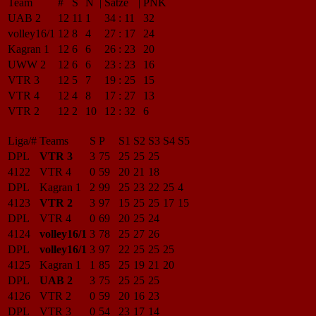
Team
#
S
N
|
Sätze
|
PNK
UAB 2
12
11
1
34
:
11
32
volley16/1
12
8
4
27
:
17
24
Kagran 1
12
6
6
26
:
23
20
UWW 2
12
6
6
23
:
23
16
VTR 3
12
5
7
19
:
25
15
VTR 4
12
4
8
17
:
27
13
VTR 2
12
2
10
12
:
32
6
Liga/#
Teams
S
P
S1
S2
S3
S4
S5
DPL
VTR 3
3
75
25
25
25
4122
VTR 4
0
59
20
21
18
DPL
Kagran 1
2
99
25
23
22
25
4
4123
VTR 2
3
97
15
25
25
17
15
DPL
VTR 4
0
69
20
25
24
4124
volley16/1
3
78
25
27
26
DPL
volley16/1
3
97
22
25
25
25
4125
Kagran 1
1
85
25
19
21
20
DPL
UAB 2
3
75
25
25
25
4126
VTR 2
0
59
20
16
23
DPL
VTR 3
0
54
23
17
14