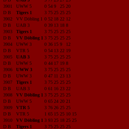
3901
UWW 5
0
54
9
25
20
D B
Tigers 1
3
75
25
25
25
3902
VV Döbling 1
0
52
18
22
12
D B
UAB 3
0
39
13
18
8
3903
Tigers 1
3
75
25
25
25
D B
VV Döbling 1
3
75
25
25
25
3904
UWW 3
0
36
15
9
12
D B
VTR 5
0
54
13
22
19
3905
UAB 3
3
75
25
25
25
D B
UWW 5
0
44
17
19
8
3906
UWW 3
3
75
25
25
25
D B
UWW 3
0
47
11
23
13
3907
Tigers 1
3
75
25
25
25
D B
UAB 3
0
61
16
23
22
3908
VV Döbling 1
3
75
25
25
25
D B
UWW 5
0
65
24
20
21
3909
VTR 5
3
76
26
25
25
D B
VTR 5
1
65
15
25
10
15
3910
VV Döbling 1
3
93
25
18
25
25
D B
Tigers 1
3
75
25
25
25