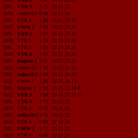
DPL
VTR 3
3
75
25
25
25
4106
volley16/1
0
48
16
12
20
DPL
VTR 4
1
86
25
22
20
19
4107
UWW 2
3
94
19
25
25
25
DPL
UAB 2
3
97
25
22
25
25
4108
VTR 2
1
78
22
25
13
18
DPL
VTR 3
1
92
22
25
24
21
4109
VTR 4
3
97
25
21
26
25
DPL
Kagran 1
3
91
16
25
25
25
4110
volley16/1
1
90
25
23
21
21
DPL
volley16/1
3
99
26
22
26
25
4111
UWW 2
1
86
24
25
24
13
DPL
Kagran 1
2
98
25
25
22
18
8
4112
VTR 3
3
98
19
14
25
25
15
DPL
VTR 4
3
75
25
25
25
4113
VTR 2
0
55
18
21
16
DPL
volley16/1
3
79
29
25
25
4114
VTR 4
0
62
27
19
16
DPL
UWW 2
3
75
25
25
25
4115
VTR 2
0
66
22
21
23