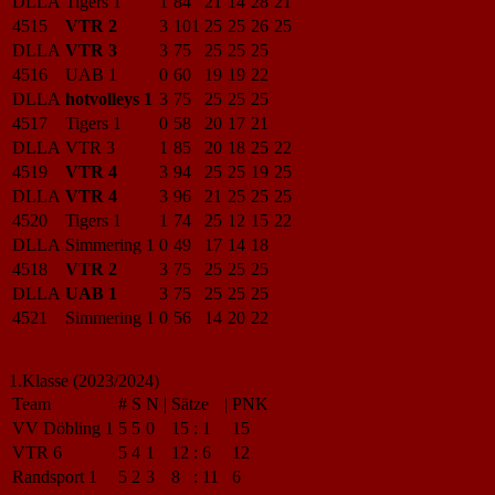
DLLA
Tigers 1
1
84
21
14
28
21
4515
VTR 2
3
101
25
25
26
25
DLLA
VTR 3
3
75
25
25
25
4516
UAB 1
0
60
19
19
22
DLLA
hotvolleys 1
3
75
25
25
25
4517
Tigers 1
0
58
20
17
21
DLLA
VTR 3
1
85
20
18
25
22
4519
VTR 4
3
94
25
25
19
25
DLLA
VTR 4
3
96
21
25
25
25
4520
Tigers 1
1
74
25
12
15
22
DLLA
Simmering 1
0
49
17
14
18
4518
VTR 2
3
75
25
25
25
DLLA
UAB 1
3
75
25
25
25
4521
Simmering 1
0
56
14
20
22
1.Klasse (2023/2024)
Team
#
S
N
|
Sätze
|
PNK
VV Döbling 1
5
5
0
15
:
1
15
VTR 6
5
4
1
12
:
6
12
Randsport 1
5
2
3
8
:
11
6