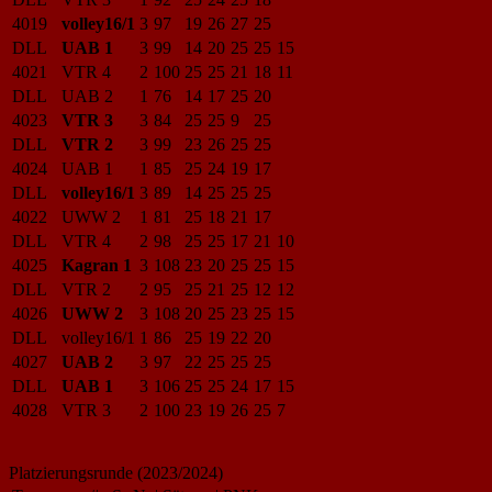
4019
volley16/1
3
97
19
26
27
25
DLL
UAB 1
3
99
14
20
25
25
15
4021
VTR 4
2
100
25
25
21
18
11
DLL
UAB 2
1
76
14
17
25
20
4023
VTR 3
3
84
25
25
9
25
DLL
VTR 2
3
99
23
26
25
25
4024
UAB 1
1
85
25
24
19
17
DLL
volley16/1
3
89
14
25
25
25
4022
UWW 2
1
81
25
18
21
17
DLL
VTR 4
2
98
25
25
17
21
10
4025
Kagran 1
3
108
23
20
25
25
15
DLL
VTR 2
2
95
25
21
25
12
12
4026
UWW 2
3
108
20
25
23
25
15
DLL
volley16/1
1
86
25
19
22
20
4027
UAB 2
3
97
22
25
25
25
DLL
UAB 1
3
106
25
25
24
17
15
4028
VTR 3
2
100
23
19
26
25
7
Platzierungsrunde (2023/2024)