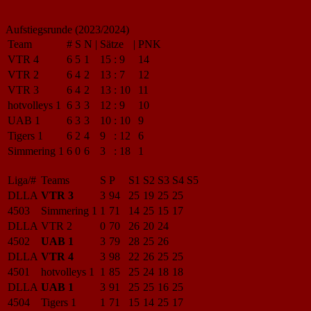
Aufstiegsrunde (2023/2024)
Team
#
S
N
|
Sätze
|
PNK
VTR 4
6
5
1
15
:
9
14
VTR 2
6
4
2
13
:
7
12
VTR 3
6
4
2
13
:
10
11
hotvolleys 1
6
3
3
12
:
9
10
UAB 1
6
3
3
10
:
10
9
Tigers 1
6
2
4
9
:
12
6
Simmering 1
6
0
6
3
:
18
1
Liga/#
Teams
S
P
S1
S2
S3
S4
S5
DLLA
VTR 3
3
94
25
19
25
25
4503
Simmering 1
1
71
14
25
15
17
DLLA
VTR 2
0
70
26
20
24
4502
UAB 1
3
79
28
25
26
DLLA
VTR 4
3
98
22
26
25
25
4501
hotvolleys 1
1
85
25
24
18
18
DLLA
UAB 1
3
91
25
25
16
25
4504
Tigers 1
1
71
15
14
25
17