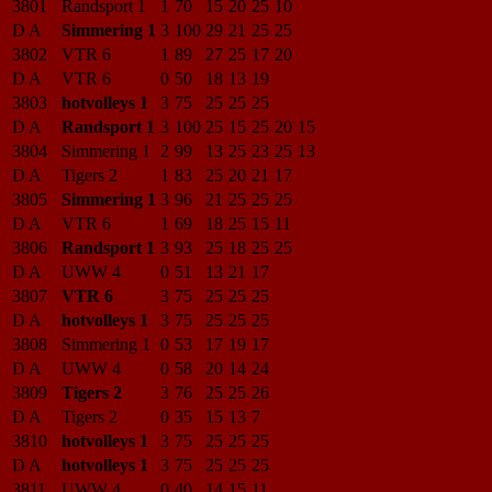
3801
Randsport 1
1
70
15
20
25
10
D A
Simmering 1
3
100
29
21
25
25
3802
VTR 6
1
89
27
25
17
20
D A
VTR 6
0
50
18
13
19
3803
hotvolleys 1
3
75
25
25
25
D A
Randsport 1
3
100
25
15
25
20
15
3804
Simmering 1
2
99
13
25
23
25
13
D A
Tigers 2
1
83
25
20
21
17
3805
Simmering 1
3
96
21
25
25
25
D A
VTR 6
1
69
18
25
15
11
3806
Randsport 1
3
93
25
18
25
25
D A
UWW 4
0
51
13
21
17
3807
VTR 6
3
75
25
25
25
D A
hotvolleys 1
3
75
25
25
25
3808
Simmering 1
0
53
17
19
17
D A
UWW 4
0
58
20
14
24
3809
Tigers 2
3
76
25
25
26
D A
Tigers 2
0
35
15
13
7
3810
hotvolleys 1
3
75
25
25
25
D A
hotvolleys 1
3
75
25
25
25
3811
UWW 4
0
40
14
15
11