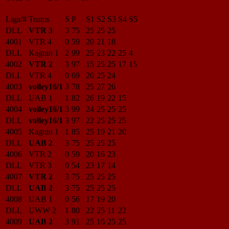
Liga/#
Teams
S
P
S1
S2
S3
S4
S5
DLL
VTR 3
3
75
25
25
25
4001
VTR 4
0
59
20
21
18
DLL
Kagran 1
2
99
25
23
22
25
4
4002
VTR 2
3
97
15
25
25
17
15
DLL
VTR 4
0
69
20
25
24
4003
volley16/1
3
78
25
27
26
DLL
UAB 1
1
82
26
19
22
15
4004
volley16/1
3
99
24
25
25
25
DLL
volley16/1
3
97
22
25
25
25
4005
Kagran 1
1
85
25
19
21
20
DLL
UAB 2
3
75
25
25
25
4006
VTR 2
0
59
20
16
23
DLL
VTR 3
0
54
23
17
14
4007
VTR 2
3
75
25
25
25
DLL
UAB 2
3
75
25
25
25
4008
UAB 1
0
56
17
19
20
DLL
UWW 2
1
80
22
25
11
22
4009
UAB 2
3
91
25
16
25
25