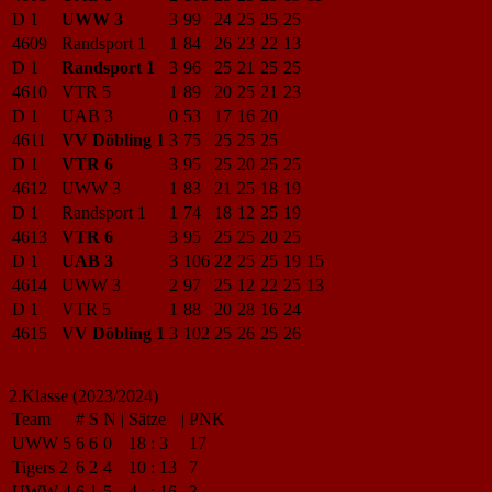
D 1
UWW 3
3
99
24
25
25
25
4609
Randsport 1
1
84
26
23
22
13
D 1
Randsport 1
3
96
25
21
25
25
4610
VTR 5
1
89
20
25
21
23
D 1
UAB 3
0
53
17
16
20
4611
VV Döbling 1
3
75
25
25
25
D 1
VTR 6
3
95
25
20
25
25
4612
UWW 3
1
83
21
25
18
19
D 1
Randsport 1
1
74
18
12
25
19
4613
VTR 6
3
95
25
25
20
25
D 1
UAB 3
3
106
22
25
25
19
15
4614
UWW 3
2
97
25
12
22
25
13
D 1
VTR 5
1
88
20
28
16
24
4615
VV Döbling 1
3
102
25
26
25
26
2.Klasse (2023/2024)
Team
#
S
N
|
Sätze
|
PNK
UWW 5
6
6
0
18
:
3
17
Tigers 2
6
2
4
10
:
13
7
UWW 4
6
1
5
4
:
16
3