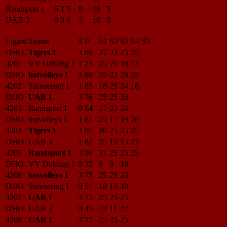
Randsport 1
6
1
5
8
:
16
5
UAB 3
6
0
6
3
:
18
0
Liga/#
Teams
S
P
S1
S2
S3
S4
S5
DHO
Tigers 1
3
99
27
22
25
25
4201
VV Döbling 1
1
73
25
25
10
13
DHO
hotvolleys 1
3
98
25
22
26
25
4202
Simmering 1
1
85
18
25
24
18
DHO
UAB 1
3
76
25
25
26
4203
Randsport 1
0
64
17
23
24
DHO
hotvolleys 1
1
81
25
17
19
20
4204
Tigers 1
3
95
20
25
25
25
DHO
UAB 3
1
82
25
19
15
23
4205
Randsport 1
3
96
21
25
25
25
DHO
VV Döbling 1
0
35
9
8
18
4206
hotvolleys 1
3
75
25
25
25
DHO
Simmering 1
0
51
18
15
18
4207
UAB 1
3
75
25
25
25
DHO
UAB 3
0
45
12
11
22
4208
UAB 1
3
75
25
25
25