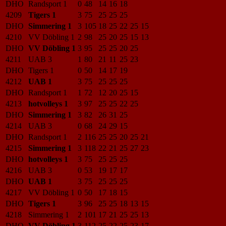
DHO
Randsport 1
0
48
14
16
18
4209
Tigers 1
3
75
25
25
25
DHO
Simmering 1
3
105
18
25
22
25
15
4210
VV Döbling 1
2
98
25
20
25
15
13
DHO
VV Döbling 1
3
95
25
25
20
25
4211
UAB 3
1
80
21
11
25
23
DHO
Tigers 1
0
50
14
17
19
4212
UAB 1
3
75
25
25
25
DHO
Randsport 1
1
72
12
20
25
15
4213
hotvolleys 1
3
97
25
25
22
25
DHO
Simmering 1
3
82
26
31
25
4214
UAB 3
0
68
24
29
15
DHO
Randsport 1
2
116
25
25
20
25
21
4215
Simmering 1
3
118
22
21
25
27
23
DHO
hotvolleys 1
3
75
25
25
25
4216
UAB 3
0
53
19
17
17
DHO
UAB 1
3
75
25
25
25
4217
VV Döbling 1
0
50
17
18
15
DHO
Tigers 1
3
96
25
25
18
13
15
4218
Simmering 1
2
101
17
21
25
25
13
DHO
VV Döbling 1
3
112
25
22
25
23
17