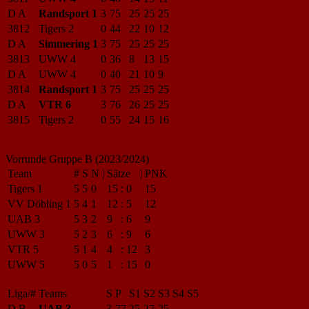
D A
Randsport 1
3
75
25
25
25
3812
Tigers 2
0
44
22
10
12
D A
Simmering 1
3
75
25
25
25
3813
UWW 4
0
36
8
13
15
D A
UWW 4
0
40
21
10
9
3814
Randsport 1
3
75
25
25
25
D A
VTR 6
3
76
26
25
25
3815
Tigers 2
0
55
24
15
16
Vorrunde Gruppe B (2023/2024)
Team
#
S
N
|
Sätze
|
PNK
Tigers 1
5
5
0
15
:
0
15
VV Döbling 1
5
4
1
12
:
5
12
UAB 3
5
3
2
9
:
6
9
UWW 3
5
2
3
6
:
9
6
VTR 5
5
1
4
4
:
12
3
UWW 5
5
0
5
1
:
15
0
Liga/#
Teams
S
P
S1
S2
S3
S4
S5
D B
UAB 3
3
77
25
27
25