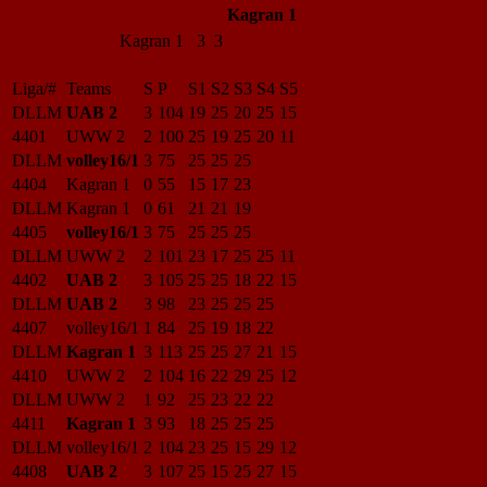
Kagran 1
Kagran 1
3 3
Liga/#
Teams
S
P
S1
S2
S3
S4
S5
DLLM
UAB 2
3
104
19
25
20
25
15
4401
UWW 2
2
100
25
19
25
20
11
DLLM
volley16/1
3
75
25
25
25
4404
Kagran 1
0
55
15
17
23
DLLM
Kagran 1
0
61
21
21
19
4405
volley16/1
3
75
25
25
25
DLLM
UWW 2
2
101
23
17
25
25
11
4402
UAB 2
3
105
25
25
18
22
15
DLLM
UAB 2
3
98
23
25
25
25
4407
volley16/1
1
84
25
19
18
22
DLLM
Kagran 1
3
113
25
25
27
21
15
4410
UWW 2
2
104
16
22
29
25
12
DLLM
UWW 2
1
92
25
23
22
22
4411
Kagran 1
3
93
18
25
25
25
DLLM
volley16/1
2
104
23
25
15
29
12
4408
UAB 2
3
107
25
15
25
27
15