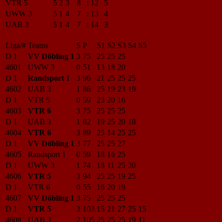
VTR 5
5
2
3
8
:
12
5
UWW 3
5
1
4
7
:
13
4
UAB 3
5
1
4
7
:
14
3
Liga/#
Teams
S
P
S1
S2
S3
S4
S5
D 1
VV Döbling 1
3
75
25
25
25
4601
UWW 3
0
51
13
18
20
D 1
Randsport 1
3
96
21
25
25
25
4602
UAB 3
1
86
25
19
23
19
D 1
VTR 5
0
59
23
20
16
4603
VTR 6
3
75
25
25
25
D 1
UAB 3
1
82
19
25
20
18
4604
VTR 6
3
89
25
14
25
25
D 1
VV Döbling 1
3
77
25
25
27
4605
Randsport 1
0
59
18
16
25
D 1
UWW 3
1
74
18
11
25
20
4606
VTR 5
3
94
25
25
19
25
D 1
VTR 6
0
55
16
20
19
4607
VV Döbling 1
3
75
25
25
25
D 1
VTR 5
3
103
15
21
27
25
15
4608
UAB 3
2
105
25
25
25
19
11