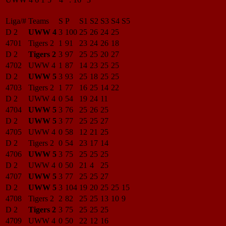
Liga/#
Teams
S
P
S1
S2
S3
S4
S5
D 2
UWW 4
3
100
25
26
24
25
4701
Tigers 2
1
91
23
24
26
18
D 2
Tigers 2
3
97
25
25
20
27
4702
UWW 4
1
87
14
23
25
25
D 2
UWW 5
3
93
25
18
25
25
4703
Tigers 2
1
77
16
25
14
22
D 2
UWW 4
0
54
19
24
11
4704
UWW 5
3
76
25
26
25
D 2
UWW 5
3
77
25
25
27
4705
UWW 4
0
58
12
21
25
D 2
Tigers 2
0
54
23
17
14
4706
UWW 5
3
75
25
25
25
D 2
UWW 4
0
50
21
4
25
4707
UWW 5
3
77
25
25
27
D 2
UWW 5
3
104
19
20
25
25
15
4708
Tigers 2
2
82
25
25
13
10
9
D 2
Tigers 2
3
75
25
25
25
4709
UWW 4
0
50
22
12
16