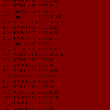
4302
UWW 3
3
96
25
25
21
25
D Q
VTR 5
3
75
25
25
25
4303
Tigers 2
0
50
15
19
16
D Q
Tigers 2
2
90
17
25
25
14
9
4304
VTR 6
3
101
25
18
18
25
15
D Q
UWW 3
1
98
25
23
23
27
4305
UWW 5
3
92
13
25
25
29
D Q
UWW 3
3
75
25
25
25
4306
Tigers 2
0
50
17
12
21
D Q
VTR 6
2
97
16
22
25
25
9
4307
VTR 5
3
101
25
25
22
14
15
D Q
VTR 5
3
75
25
25
25
4308
UWW 4
0
53
17
17
19
D Q
VTR 6
3
92
17
25
25
25
4309
UWW 5
1
90
25
21
22
22
D Q
UWW 4
0
41
15
16
10
4310
VTR 6
3
75
25
25
25
D Q
VTR 5
3
98
25
22
26
25
4311
UWW 3
1
83
15
25
24
19
D Q
UWW 4
0
53
15
17
21
4312
Tigers 2
3
75
25
25
25