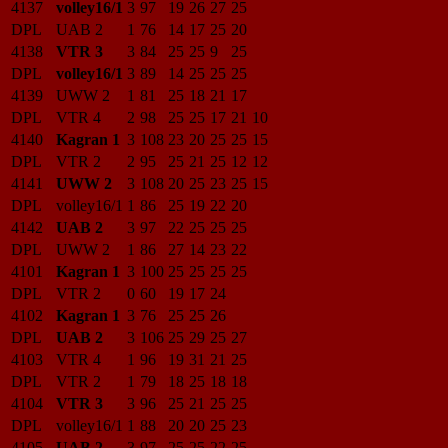
4137
volley16/1
3
97
19
26
27
25
DPL
UAB 2
1
76
14
17
25
20
4138
VTR 3
3
84
25
25
9
25
DPL
volley16/1
3
89
14
25
25
25
4139
UWW 2
1
81
25
18
21
17
DPL
VTR 4
2
98
25
25
17
21
10
4140
Kagran 1
3
108
23
20
25
25
15
DPL
VTR 2
2
95
25
21
25
12
12
4141
UWW 2
3
108
20
25
23
25
15
DPL
volley16/1
1
86
25
19
22
20
4142
UAB 2
3
97
22
25
25
25
DPL
UWW 2
1
86
27
14
23
22
4101
Kagran 1
3
100
25
25
25
25
DPL
VTR 2
0
60
19
17
24
4102
Kagran 1
3
76
25
25
26
DPL
UAB 2
3
106
25
29
25
27
4103
VTR 4
1
96
19
31
21
25
DPL
VTR 2
1
79
18
25
18
18
4104
VTR 3
3
96
25
21
25
25
DPL
volley16/1
1
88
20
20
25
23
4105
UAB 2
3
97
25
25
22
25