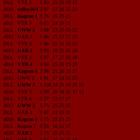
DLL
VTR 2
1
83
25
25
18
15
4010
volley16/1
3
97
27
20
25
25
DLL
Kagran 1
3
76
26
25
25
4011
VTR 3
0
65
24
20
21
DLL
UWW 2
3
98
23
25
25
25
4012
UAB 1
1
86
25
23
17
21
DLL
VTR 4
1
86
25
21
19
21
4013
UAB 2
3
93
18
25
25
25
DLL
VTR 2
1
87
17
27
25
18
4014
VTR 4
3
94
25
29
15
25
DLL
Kagran 1
3
98
25
26
20
27
4015
UWW 2
1
91
17
24
25
25
DLL
UWW 2
3
108
24
25
19
25
15
4016
VTR 3
2
99
26
18
25
17
13
DLL
VTR 4
0
57
23
17
17
4017
UWW 2
3
75
25
25
25
DLL
UAB 1
0
47
13
23
11
4018
Kagran 1
3
75
25
25
25
DLL
Kagran 1
0
55
16
22
17
4020
UAB 2
3
75
25
25
25
DLL
VTR 3
1
92
25
24
25
18