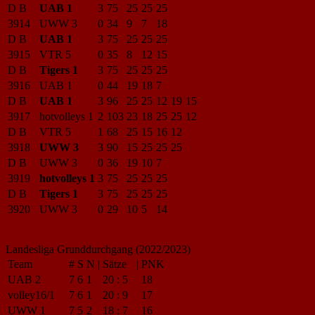
D B
UAB 1
3
75
25
25
25
3914
UWW 3
0
34
9
7
18
D B
UAB 1
3
75
25
25
25
3915
VTR 5
0
35
8
12
15
D B
Tigers 1
3
75
25
25
25
3916
UAB 1
0
44
19
18
7
D B
UAB 1
3
96
25
25
12
19
15
3917
hotvolleys 1
2
103
23
18
25
25
12
D B
VTR 5
1
68
25
15
16
12
3918
UWW 3
3
90
15
25
25
25
D B
UWW 3
0
36
19
10
7
3919
hotvolleys 1
3
75
25
25
25
D B
Tigers 1
3
75
25
25
25
3920
UWW 3
0
29
10
5
14
Landesliga Grunddurchgang (2022/2023)
Team
#
S
N
|
Sätze
|
PNK
UAB 2
7
6
1
20
:
5
18
volley16/1
7
6
1
20
:
9
17
UWW 1
7
5
2
18
:
7
16