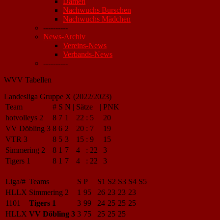
Damen
Nachwuchs Burschen
Nachwuchs Mädchen
----------
News-Archiv
Vereins-News
Verbands-News
----------
WVV Tabellen
Landesliga Gruppe X (2022/2023)
Team
#
S
N
|
Sätze
|
PNK
hotvolleys 2
8
7
1
22
:
5
20
VV Döbling 3
8
6
2
20
:
7
19
VTR 3
8
5
3
15
:
9
15
Simmering 2
8
1
7
4
:
22
3
Tigers 1
8
1
7
4
:
22
3
Liga/#
Teams
S
P
S1
S2
S3
S4
S5
HLLX
Simmering 2
1
95
26
23
23
23
1101
Tigers 1
3
99
24
25
25
25
HLLX
VV Döbling 3
3
75
25
25
25