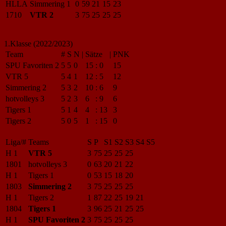
HLLA
Simmering 1
0
59
21
15
23
1710
VTR 2
3
75
25
25
25
1.Klasse (2022/2023)
Team
#
S
N
|
Sätze
|
PNK
SPU Favoriten 2
5
5
0
15
:
0
15
VTR 5
5
4
1
12
:
5
12
Simmering 2
5
3
2
10
:
6
9
hotvolleys 3
5
2
3
6
:
9
6
Tigers 1
5
1
4
4
:
13
3
Tigers 2
5
0
5
1
:
15
0
Liga/#
Teams
S
P
S1
S2
S3
S4
S5
H 1
VTR 5
3
75
25
25
25
1801
hotvolleys 3
0
63
20
21
22
H 1
Tigers 1
0
53
15
18
20
1803
Simmering 2
3
75
25
25
25
H 1
Tigers 2
1
87
22
25
19
21
1804
Tigers 1
3
96
25
21
25
25
H 1
SPU Favoriten 2
3
75
25
25
25