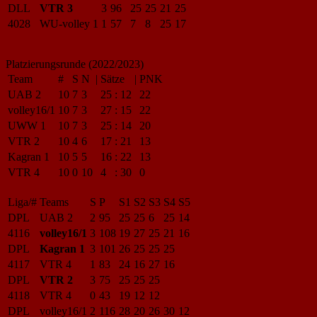
DLL
VTR 3
3
96
25
25
21
25
4028
WU-volley 1
1
57
7
8
25
17
Platzierungsrunde (2022/2023)
Team
#
S
N
|
Sätze
|
PNK
UAB 2
10
7
3
25
:
12
22
volley16/1
10
7
3
27
:
15
22
UWW 1
10
7
3
25
:
14
20
VTR 2
10
4
6
17
:
21
13
Kagran 1
10
5
5
16
:
22
13
VTR 4
10
0
10
4
:
30
0
Liga/#
Teams
S
P
S1
S2
S3
S4
S5
DPL
UAB 2
2
95
25
25
6
25
14
4116
volley16/1
3
108
19
27
25
21
16
DPL
Kagran 1
3
101
26
25
25
25
4117
VTR 4
1
83
24
16
27
16
DPL
VTR 2
3
75
25
25
25
4118
VTR 4
0
43
19
12
12
DPL
volley16/1
2
116
28
20
26
30
12