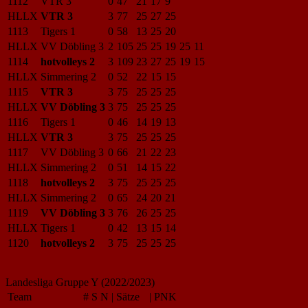
1112
VTR 3
0
47
21
17
9
HLLX
VTR 3
3
77
25
27
25
1113
Tigers 1
0
58
13
25
20
HLLX
VV Döbling 3
2
105
25
25
19
25
11
1114
hotvolleys 2
3
109
23
27
25
19
15
HLLX
Simmering 2
0
52
22
15
15
1115
VTR 3
3
75
25
25
25
HLLX
VV Döbling 3
3
75
25
25
25
1116
Tigers 1
0
46
14
19
13
HLLX
VTR 3
3
75
25
25
25
1117
VV Döbling 3
0
66
21
22
23
HLLX
Simmering 2
0
51
14
15
22
1118
hotvolleys 2
3
75
25
25
25
HLLX
Simmering 2
0
65
24
20
21
1119
VV Döbling 3
3
76
26
25
25
HLLX
Tigers 1
0
42
13
15
14
1120
hotvolleys 2
3
75
25
25
25
Landesliga Gruppe Y (2022/2023)
Team
#
S
N
|
Sätze
|
PNK