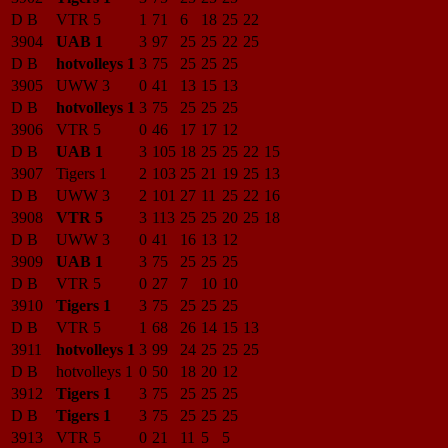
D B
VTR 5
1
71
6
18
25
22
3904
UAB 1
3
97
25
25
22
25
D B
hotvolleys 1
3
75
25
25
25
3905
UWW 3
0
41
13
15
13
D B
hotvolleys 1
3
75
25
25
25
3906
VTR 5
0
46
17
17
12
D B
UAB 1
3
105
18
25
25
22
15
3907
Tigers 1
2
103
25
21
19
25
13
D B
UWW 3
2
101
27
11
25
22
16
3908
VTR 5
3
113
25
25
20
25
18
D B
UWW 3
0
41
16
13
12
3909
UAB 1
3
75
25
25
25
D B
VTR 5
0
27
7
10
10
3910
Tigers 1
3
75
25
25
25
D B
VTR 5
1
68
26
14
15
13
3911
hotvolleys 1
3
99
24
25
25
25
D B
hotvolleys 1
0
50
18
20
12
3912
Tigers 1
3
75
25
25
25
D B
Tigers 1
3
75
25
25
25
3913
VTR 5
0
21
11
5
5