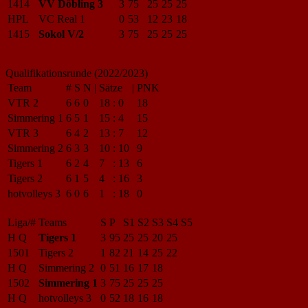
1414
VV Döbling 3
3
75
25
25
25
HPL
VC Real 1
0
53
12
23
18
1415
Sokol V/2
3
75
25
25
25
Qualifikationsrunde (2022/2023)
Team
#
S
N
|
Sätze
|
PNK
VTR 2
6
6
0
18
:
0
18
Simmering 1
6
5
1
15
:
4
15
VTR 3
6
4
2
13
:
7
12
Simmering 2
6
3
3
10
:
10
9
Tigers 1
6
2
4
7
:
13
6
Tigers 2
6
1
5
4
:
16
3
hotvolleys 3
6
0
6
1
:
18
0
Liga/#
Teams
S
P
S1
S2
S3
S4
S5
H Q
Tigers 1
3
95
25
25
20
25
1501
Tigers 2
1
82
21
14
25
22
H Q
Simmering 2
0
51
16
17
18
1502
Simmering 1
3
75
25
25
25
H Q
hotvolleys 3
0
52
18
16
18