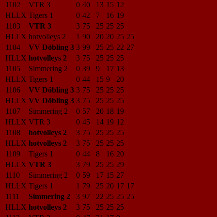
1102
VTR 3
0
40
13
15
12
HLLX
Tigers 1
0
42
7
16
19
1103
VTR 3
3
75
25
25
25
HLLX
hotvolleys 2
1
90
20
20
25
25
1104
VV Döbling 3
3
99
25
25
22
27
HLLX
hotvolleys 2
3
75
25
25
25
1105
Simmering 2
0
39
9
17
13
HLLX
Tigers 1
0
44
15
9
20
1106
VV Döbling 3
3
75
25
25
25
HLLX
VV Döbling 3
3
75
25
25
25
1107
Simmering 2
0
57
20
18
19
HLLX
VTR 3
0
45
14
19
12
1108
hotvolleys 2
3
75
25
25
25
HLLX
hotvolleys 2
3
75
25
25
25
1109
Tigers 1
0
44
8
16
20
HLLX
VTR 3
3
79
25
25
29
1110
Simmering 2
0
59
17
15
27
HLLX
Tigers 1
1
79
25
20
17
17
1111
Simmering 2
3
97
22
25
25
25
HLLX
hotvolleys 2
3
75
25
25
25