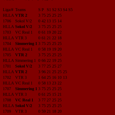
Liga/#
Teams
S
P
S1
S2
S3
S4
S5
HLLA
VTR 2
3
75
25
25
25
1706
Sokol V/2
0
42
13
15
14
HLLA
Sokol V/2
3
75
25
25
25
1703
VC Real 1
0
61
19
20
22
HLLA
VTR 3
0
61
21
22
18
1704
Simmering 1
3
75
25
25
25
HLLA
VC Real 1
0
58
19
19
20
1705
VTR 2
3
75
25
25
25
HLLA
Simmering 1
0
66
22
19
25
1701
Sokol V/2
3
77
25
25
27
HLLA
VTR 2
3
96
21
25
25
25
1702
VTR 3
1
64
25
16
10
13
HLLA
VC Real 1
0
58
13
23
22
1707
Simmering 1
3
75
25
25
25
HLLA
VTR 3
0
61
25
15
21
1708
VC Real 1
3
77
27
25
25
HLLA
Sokol V/2
3
75
25
25
25
1709
VTR 3
0
59
21
18
20