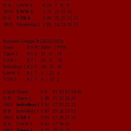
D A
UWW 4
0
24
7
8
9
3819
UWW 2
3
75
25
25
25
D A
VTR 6
3
90
25
25
15
25
3820
Simmering 1
1
85
14
23
25
23
Vorrunde Gruppe B (2022/2023)
Team
#
S
N
|
Sätze
|
PNK
Tigers 1
8
6
2
21
:
6
19
UAB 1
8
7
1
21
:
9
19
hotvolleys 1
8
5
3
18
:
11
16
UWW 3
8
1
7
5
:
22
4
VTR 5
8
1
7
6
:
23
2
Liga/#
Teams
S
P
S1
S2
S3
S4
S5
D B
Tigers 1
1
90
25
22
20
23
3901
hotvolleys 1
3
92
17
25
25
25
D B
hotvolleys 1
1
87
25
26
23
13
3903
UAB 1
3
95
17
28
25
25
D B
UWW 3
0
43
17
10
16
3902
Tigers 1
3
75
25
25
25