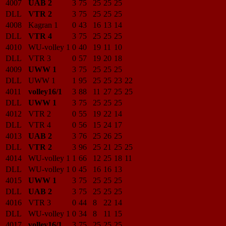
4007
UAB 2
3
75
25
25
25
DLL
VTR 2
3
75
25
25
25
4008
Kagran 1
0
43
16
13
14
DLL
VTR 4
3
75
25
25
25
4010
WU-volley 1
0
40
19
11
10
DLL
VTR 3
0
57
19
20
18
4009
UWW 1
3
75
25
25
25
DLL
UWW 1
1
95
25
25
23
22
4011
volley16/1
3
88
11
27
25
25
DLL
UWW 1
3
75
25
25
25
4012
VTR 2
0
55
19
22
14
DLL
VTR 4
0
56
15
24
17
4013
UAB 2
3
76
25
26
25
DLL
VTR 2
3
96
25
21
25
25
4014
WU-volley 1
1
66
12
25
18
11
DLL
WU-volley 1
0
45
16
16
13
4015
UWW 1
3
75
25
25
25
DLL
UAB 2
3
75
25
25
25
4016
VTR 3
0
44
8
22
14
DLL
WU-volley 1
0
34
8
11
15
4017
volley16/1
3
75
25
25
25