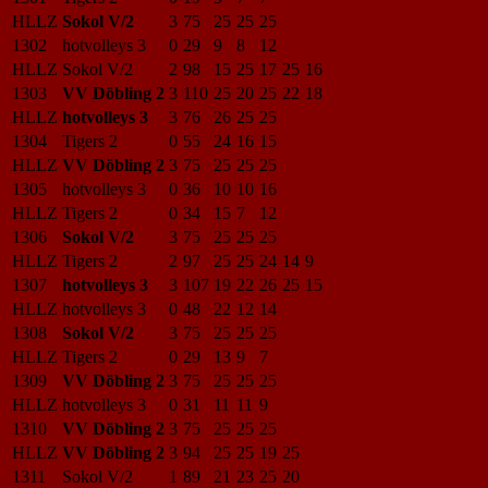
HLLZ
Sokol V/2
3
75
25
25
25
1302
hotvolleys 3
0
29
9
8
12
HLLZ
Sokol V/2
2
98
15
25
17
25
16
1303
VV Döbling 2
3
110
25
20
25
22
18
HLLZ
hotvolleys 3
3
76
26
25
25
1304
Tigers 2
0
55
24
16
15
HLLZ
VV Döbling 2
3
75
25
25
25
1305
hotvolleys 3
0
36
10
10
16
HLLZ
Tigers 2
0
34
15
7
12
1306
Sokol V/2
3
75
25
25
25
HLLZ
Tigers 2
2
97
25
25
24
14
9
1307
hotvolleys 3
3
107
19
22
26
25
15
HLLZ
hotvolleys 3
0
48
22
12
14
1308
Sokol V/2
3
75
25
25
25
HLLZ
Tigers 2
0
29
13
9
7
1309
VV Döbling 2
3
75
25
25
25
HLLZ
hotvolleys 3
0
31
11
11
9
1310
VV Döbling 2
3
75
25
25
25
HLLZ
VV Döbling 2
3
94
25
25
19
25
1311
Sokol V/2
1
89
21
23
25
20