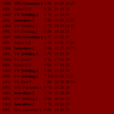
1404
SPU Favoriten 1
3
91
25
25
16
25
HPL
Sokol V/2
0
52
21
13
18
1405
VV Döbling 2
3
75
25
25
25
HPL
hotvolleys 2
3
95
25
20
25
25
1406
VV Döbling 3
1
72
18
25
14
15
HPL
VV Döbling 2
0
59
19
15
25
1407
SPU Favoriten 1
3
77
25
25
27
HPL
Sokol V/2
1
79
13
21
25
20
1408
hotvolleys 2
3
94
25
25
19
25
HPL
VV Döbling 3
3
75
25
25
25
1409
VC Real 1
0
52
17
16
19
HPL
Sokol V/2
0
64
17
19
28
1410
VV Döbling 3
3
80
25
25
30
HPL
VV Döbling 2
3
103
25
28
25
25
1411
VC Real 1
1
88
20
30
18
20
HPL
SPU Favoriten 1
0
73
23
26
24
1412
hotvolleys 2
3
79
25
28
26
HPL
VV Döbling 2
0
69
26
24
19
1413
hotvolleys 2
3
79
28
26
25
HPL
SPU Favoriten 1
0
61
18
20
23