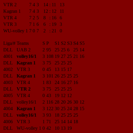
VTR 2
7
4
3
14
:
11
13
Kagran 1
7
4
3
12
:
12
11
VTR 4
7
2
5
8
:
16
6
VTR 3
7
1
6
6
:
19
3
WU-volley 1
7
0
7
2
:
21
0
Liga/#
Teams
S
P
S1
S2
S3
S4
S5
DLL
UAB 2
2
95
25
25
6
25
14
4001
volley16/1
3
108
19
27
25
21
16
DLL
Kagran 1
3
75
25
25
25
4002
VTR 3
0
45
13
15
17
DLL
Kagran 1
3
101
26
25
25
25
4003
VTR 4
1
83
24
16
27
16
DLL
VTR 2
3
75
25
25
25
4005
VTR 4
0
43
19
12
12
DLL
volley16/1
2
116
28
20
26
30
12
4004
Kagran 1
3
122
30
25
24
28
15
DLL
volley16/1
3
93
18
25
25
25
4006
VTR 3
1
71
25
14
14
18
DLL
WU-volley 1
0
42
10
13
19