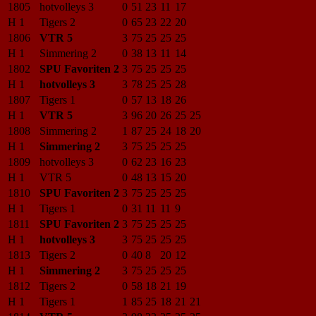
1805
hotvolleys 3
0
51
23
11
17
H 1
Tigers 2
0
65
23
22
20
1806
VTR 5
3
75
25
25
25
H 1
Simmering 2
0
38
13
11
14
1802
SPU Favoriten 2
3
75
25
25
25
H 1
hotvolleys 3
3
78
25
25
28
1807
Tigers 1
0
57
13
18
26
H 1
VTR 5
3
96
20
26
25
25
1808
Simmering 2
1
87
25
24
18
20
H 1
Simmering 2
3
75
25
25
25
1809
hotvolleys 3
0
62
23
16
23
H 1
VTR 5
0
48
13
15
20
1810
SPU Favoriten 2
3
75
25
25
25
H 1
Tigers 1
0
31
11
11
9
1811
SPU Favoriten 2
3
75
25
25
25
H 1
hotvolleys 3
3
75
25
25
25
1813
Tigers 2
0
40
8
20
12
H 1
Simmering 2
3
75
25
25
25
1812
Tigers 2
0
58
18
21
19
H 1
Tigers 1
1
85
25
18
21
21