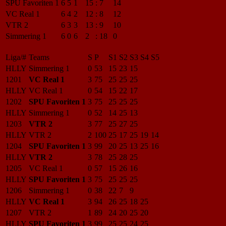
SPU Favoriten 1
6
5
1
15
:
7
14
VC Real 1
6
4
2
12
:
8
12
VTR 2
6
3
3
13
:
9
10
Simmering 1
6
0
6
2
:
18
0
Liga/#
Teams
S
P
S1
S2
S3
S4
S5
HLLY
Simmering 1
0
53
15
23
15
1201
VC Real 1
3
75
25
25
25
HLLY
VC Real 1
0
54
15
22
17
1202
SPU Favoriten 1
3
75
25
25
25
HLLY
Simmering 1
0
52
14
25
13
1203
VTR 2
3
77
25
27
25
HLLY
VTR 2
2
100
25
17
25
19
14
1204
SPU Favoriten 1
3
99
20
25
13
25
16
HLLY
VTR 2
3
78
25
28
25
1205
VC Real 1
0
57
15
26
16
HLLY
SPU Favoriten 1
3
75
25
25
25
1206
Simmering 1
0
38
22
7
9
HLLY
VC Real 1
3
94
26
25
18
25
1207
VTR 2
1
89
24
20
25
20
HLLY
SPU Favoriten 1
3
99
25
25
24
25