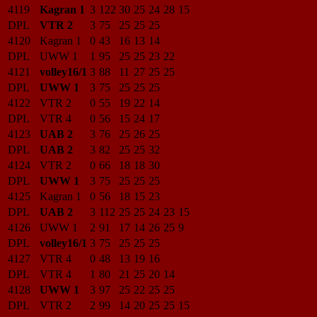
4119
Kagran 1
3
122
30
25
24
28
15
DPL
VTR 2
3
75
25
25
25
4120
Kagran 1
0
43
16
13
14
DPL
UWW 1
1
95
25
25
23
22
4121
volley16/1
3
88
11
27
25
25
DPL
UWW 1
3
75
25
25
25
4122
VTR 2
0
55
19
22
14
DPL
VTR 4
0
56
15
24
17
4123
UAB 2
3
76
25
26
25
DPL
UAB 2
3
82
25
25
32
4124
VTR 2
0
66
18
18
30
DPL
UWW 1
3
75
25
25
25
4125
Kagran 1
0
56
18
15
23
DPL
UAB 2
3
112
25
25
24
23
15
4126
UWW 1
2
91
17
14
26
25
9
DPL
volley16/1
3
75
25
25
25
4127
VTR 4
0
48
13
19
16
DPL
VTR 4
1
80
21
25
20
14
4128
UWW 1
3
97
25
22
25
25
DPL
VTR 2
2
99
14
20
25
25
15