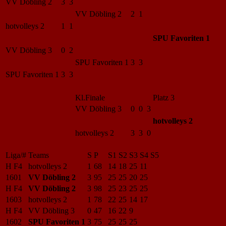
VV Döbling 2
3 3
VV Döbling 2
2 1
hotvolleys 2
1 1
SPU Favoriten 1
VV Döbling 3
0 2
SPU Favoriten 1
3 3
SPU Favoriten 1
3 3
Kl.Finale
Platz 3
VV Döbling 3
0 0 3
hotvolleys 2
hotvolleys 2
3 3 0
Liga/#
Teams
S
P
S1
S2
S3
S4
S5
H F4
hotvolleys 2
1
68
14
18
25
11
1601
VV Döbling 2
3
95
25
25
20
25
H F4
VV Döbling 2
3
98
25
23
25
25
1603
hotvolleys 2
1
78
22
25
14
17
H F4
VV Döbling 3
0
47
16
22
9
1602
SPU Favoriten 1
3
75
25
25
25