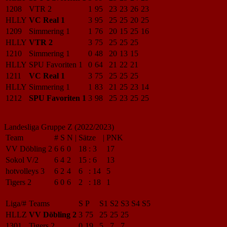
1208
VTR 2
1
95
23
23
26
23
HLLY
VC Real 1
3
95
25
25
20
25
1209
Simmering 1
1
76
20
15
25
16
HLLY
VTR 2
3
75
25
25
25
1210
Simmering 1
0
48
20
13
15
HLLY
SPU Favoriten 1
0
64
21
22
21
1211
VC Real 1
3
75
25
25
25
HLLY
Simmering 1
1
83
21
25
23
14
1212
SPU Favoriten 1
3
98
25
23
25
25
Landesliga Gruppe Z (2022/2023)
Team
#
S
N
|
Sätze
|
PNK
VV Döbling 2
6
6
0
18
:
3
17
Sokol V/2
6
4
2
15
:
6
13
hotvolleys 3
6
2
4
6
:
14
5
Tigers 2
6
0
6
2
:
18
1
Liga/#
Teams
S
P
S1
S2
S3
S4
S5
HLLZ
VV Döbling 2
3
75
25
25
25
1301
Tigers 2
0
19
5
7
7