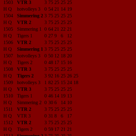
1503
VTR 3
3
75
25
25
25
H Q
hotvolleys 3
0
54
21
14
19
1504
Simmering 2
3
75
25
25
25
H Q
VTR 2
3
75
25
25
25
1505
Simmering 1
0
64
21
22
21
H Q
Tigers 1
0
27
9
6
12
1506
VTR 2
3
75
25
25
25
H Q
Simmering 1
3
75
25
25
25
1507
hotvolleys 3
0
50
12
18
20
H Q
Tigers 2
0
48
17
15
16
1508
VTR 3
3
75
25
25
25
H Q
Tigers 2
3
92
16
25
26
25
1509
hotvolleys 3
1
82
25
15
24
18
H Q
VTR 3
3
75
25
25
25
1510
Tigers 1
0
46
14
19
13
H Q
Simmering 2
0
30
6
14
10
1511
VTR 2
3
75
25
25
25
H Q
VTR 3
0
31
8
6
17
1512
VTR 2
3
75
25
25
25
H Q
Tigers 2
0
59
17
21
21
1513
Simmering 2
3
75
25
25
25