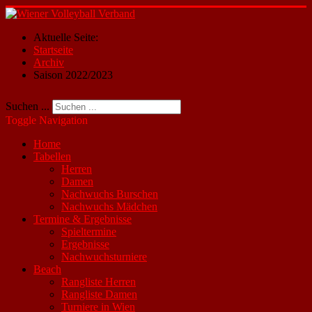
Aktuelle Seite:
Startseite
Archiv
Saison 2022/2023
Suchen ...
Toggle Navigation
Home
Tabellen
Herren
Damen
Nachwuchs Burschen
Nachwuchs Mädchen
Termine & Ergebnisse
Spieltermine
Ergebnisse
Nachwuchsturniere
Beach
Rangliste Herren
Rangliste Damen
Turniere in Wien