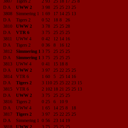
3807
Tigers 2
2
93
25
18
17
25
8
D A
UWW 2
3
98
25
25
23
25
3808
Simmering 1
1
69
17
14
25
13
D A
Tigers 2
0
52
18
8
26
3810
UWW 2
3
78
25
25
28
D A
VTR 6
3
75
25
25
25
3811
UWW 4
0
42
12
14
16
D A
Tigers 2
0
36
8
16
12
3812
Simmering 1
3
75
25
25
25
D A
Simmering 1
3
75
25
25
25
3813
UWW 4
0
41
15
18
8
D A
UWW 2
3
97
25
22
25
25
3814
VTR 6
1
60
5
25
14
16
D A
Tigers 2
3
110
25
25
22
23
15
3815
VTR 6
2
102
18
21
25
25
13
D A
UWW 2
3
75
25
25
25
3816
Tigers 2
0
25
6
10
9
D A
UWW 4
1
65
14
25
8
18
3817
Tigers 2
3
97
25
22
25
25
D A
Simmering 1
0
56
23
14
19
3818
UWW 2
3
75
25
25
25