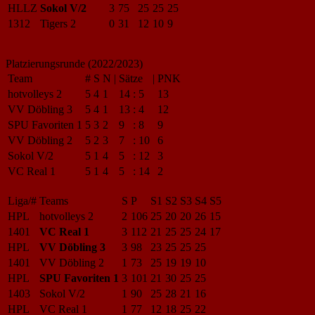
HLLZ
Sokol V/2
3
75
25
25
25
1312
Tigers 2
0
31
12
10
9
Platzierungsrunde (2022/2023)
Team
#
S
N
|
Sätze
|
PNK
hotvolleys 2
5
4
1
14
:
5
13
VV Döbling 3
5
4
1
13
:
4
12
SPU Favoriten 1
5
3
2
9
:
8
9
VV Döbling 2
5
2
3
7
:
10
6
Sokol V/2
5
1
4
5
:
12
3
VC Real 1
5
1
4
5
:
14
2
Liga/#
Teams
S
P
S1
S2
S3
S4
S5
HPL
hotvolleys 2
2
106
25
20
20
26
15
1401
VC Real 1
3
112
21
25
25
24
17
HPL
VV Döbling 3
3
98
23
25
25
25
1401
VV Döbling 2
1
73
25
19
19
10
HPL
SPU Favoriten 1
3
101
21
30
25
25
1403
Sokol V/2
1
90
25
28
21
16
HPL
VC Real 1
1
77
12
18
25
22