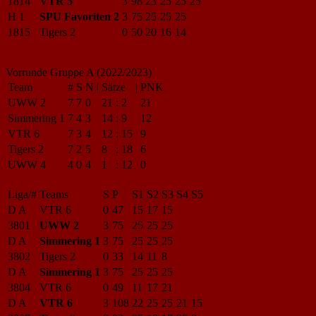
1814
VTR 5
3
98
23
25
25
25
H 1
SPU Favoriten 2
3
75
25
25
25
1815
Tigers 2
0
50
20
16
14
Vorrunde Gruppe A (2022/2023)
Team
#
S
N
|
Sätze
|
PNK
UWW 2
7
7
0
21
:
2
21
Simmering 1
7
4
3
14
:
9
12
VTR 6
7
3
4
12
:
15
9
Tigers 2
7
2
5
8
:
18
6
UWW 4
4
0
4
1
:
12
0
Liga/#
Teams
S
P
S1
S2
S3
S4
S5
D A
VTR 6
0
47
15
17
15
3801
UWW 2
3
75
25
25
25
D A
Simmering 1
3
75
25
25
25
3802
Tigers 2
0
33
14
11
8
D A
Simmering 1
3
75
25
25
25
3804
VTR 6
0
49
11
17
21
D A
VTR 6
3
108
22
25
25
21
15