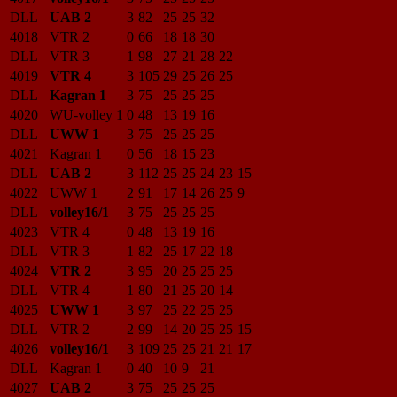
DLL
UAB 2
3
82
25
25
32
4018
VTR 2
0
66
18
18
30
DLL
VTR 3
1
98
27
21
28
22
4019
VTR 4
3
105
29
25
26
25
DLL
Kagran 1
3
75
25
25
25
4020
WU-volley 1
0
48
13
19
16
DLL
UWW 1
3
75
25
25
25
4021
Kagran 1
0
56
18
15
23
DLL
UAB 2
3
112
25
25
24
23
15
4022
UWW 1
2
91
17
14
26
25
9
DLL
volley16/1
3
75
25
25
25
4023
VTR 4
0
48
13
19
16
DLL
VTR 3
1
82
25
17
22
18
4024
VTR 2
3
95
20
25
25
25
DLL
VTR 4
1
80
21
25
20
14
4025
UWW 1
3
97
25
22
25
25
DLL
VTR 2
2
99
14
20
25
25
15
4026
volley16/1
3
109
25
25
21
21
17
DLL
Kagran 1
0
40
10
9
21
4027
UAB 2
3
75
25
25
25