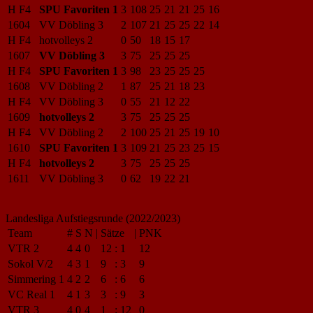
H F4
SPU Favoriten 1
3
108
25
21
21
25
16
1604
VV Döbling 3
2
107
21
25
25
22
14
H F4
hotvolleys 2
0
50
18
15
17
1607
VV Döbling 3
3
75
25
25
25
H F4
SPU Favoriten 1
3
98
23
25
25
25
1608
VV Döbling 2
1
87
25
21
18
23
H F4
VV Döbling 3
0
55
21
12
22
1609
hotvolleys 2
3
75
25
25
25
H F4
VV Döbling 2
2
100
25
21
25
19
10
1610
SPU Favoriten 1
3
109
21
25
23
25
15
H F4
hotvolleys 2
3
75
25
25
25
1611
VV Döbling 3
0
62
19
22
21
Landesliga Aufstiegsrunde (2022/2023)
Team
#
S
N
|
Sätze
|
PNK
VTR 2
4
4
0
12
:
1
12
Sokol V/2
4
3
1
9
:
3
9
Simmering 1
4
2
2
6
:
6
6
VC Real 1
4
1
3
3
:
9
3
VTR 3
4
0
4
1
:
12
0