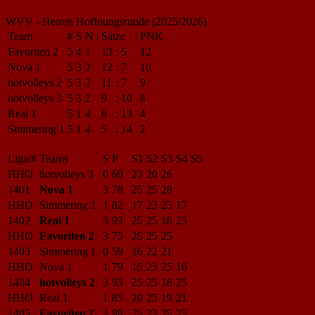
WVV - Herren Hoffnungsrunde (2025/2026)
Team
#
S
N
|
Sätze
|
PNK
Favoriten 2
5
4
1
13
:
5
12
Nova 1
5
3
2
12
:
7
10
hotvolleys 2
5
3
2
11
:
7
9
hotvolleys 3
5
3
2
9
:
10
8
Real 1
5
1
4
6
:
13
4
Simmering 1
5
1
4
5
:
14
2
Liga/#
Teams
S
P
S1
S2
S3
S4
S5
HHO
hotvolleys 3
0
69
23
20
26
1401
Nova 1
3
78
25
25
28
HHO
Simmering 1
1
82
17
23
25
17
1402
Real 1
3
93
25
25
18
25
HHO
Favoriten 2
3
75
25
25
25
1403
Simmering 1
0
59
16
22
21
HHO
Nova 1
1
79
15
23
25
16
1404
hotvolleys 2
3
93
25
25
18
25
HHO
Real 1
1
85
20
25
19
21
1405
Favoriten 2
3
98
25
23
25
25