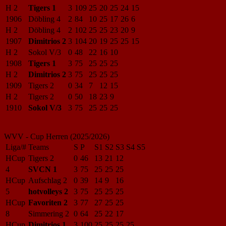
H 2
Tigers 1
3
109
25
20
25
24
15
1906
Döbling 4
2
84
10
25
17
26
6
H 2
Döbling 4
2
102
25
25
23
20
9
1907
Dimitrios 2
3
104
20
19
25
25
15
H 2
Sokol V/3
0
48
22
16
10
1908
Tigers 1
3
75
25
25
25
H 2
Dimitrios 2
3
75
25
25
25
1909
Tigers 2
0
34
7
12
15
H 2
Tigers 2
0
50
18
23
9
1910
Sokol V/3
3
75
25
25
25
WVV - Cup Herren (2025/2026)
Liga/#
Teams
S
P
S1
S2
S3
S4
S5
HCup
Tigers 2
0
46
13
21
12
4
SVCN 1
3
75
25
25
25
HCup
Aufschlag 2
0
39
14
9
16
5
hotvolleys 2
3
75
25
25
25
HCup
Favoriten 2
3
77
27
25
25
8
Simmering 2
0
64
25
22
17
HCup
Dimitrios 1
3
100
25
25
25
25