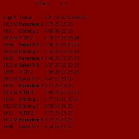
VTR 2
3 3
Liga/#
Teams
S
P
S1
S2
S3
S4
S5
HLLM
Favoriten 1
3
75
25
25
25
1601
Döbling 2
0
60
20
22
18
HLLM
VTR 2
1
78
17
25
18
18
1604
Sokol V/2
3
98
25
23
25
25
HLLM
Döbling 2
1
76
25
15
22
14
1602
Favoriten 1
3
98
23
25
25
25
HLLM
Sokol V/2
3
97
25
25
22
25
1605
VTR 2
1
86
20
21
25
20
HLLM
Sokol V/2
0
47
12
19
16
1607
Favoriten 1
3
75
25
25
25
HLLM
VTR 2
3
98
25
25
23
25
1610
Döbling 2
1
77
10
21
25
21
HLLM
Döbling 2
0
58
14
19
25
1611
VTR 2
3
77
25
25
27
HLLM
Favoriten 1
3
75
25
25
25
1608
Sokol V/2
0
54
16
21
17