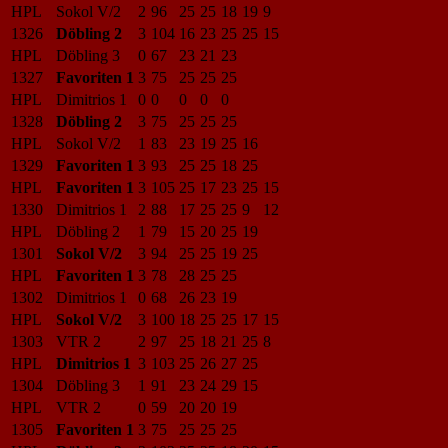
HPL
Sokol V/2
2
96
25
25
18
19
9
1326
Döbling 2
3
104
16
23
25
25
15
HPL
Döbling 3
0
67
23
21
23
1327
Favoriten 1
3
75
25
25
25
HPL
Dimitrios 1
0
0
0
0
0
1328
Döbling 2
3
75
25
25
25
HPL
Sokol V/2
1
83
23
19
25
16
1329
Favoriten 1
3
93
25
25
18
25
HPL
Favoriten 1
3
105
25
17
23
25
15
1330
Dimitrios 1
2
88
17
25
25
9
12
HPL
Döbling 2
1
79
15
20
25
19
1301
Sokol V/2
3
94
25
25
19
25
HPL
Favoriten 1
3
78
28
25
25
1302
Dimitrios 1
0
68
26
23
19
HPL
Sokol V/2
3
100
18
25
25
17
15
1303
VTR 2
2
97
25
18
21
25
8
HPL
Dimitrios 1
3
103
25
26
27
25
1304
Döbling 3
1
91
23
24
29
15
HPL
VTR 2
0
59
20
20
19
1305
Favoriten 1
3
75
25
25
25