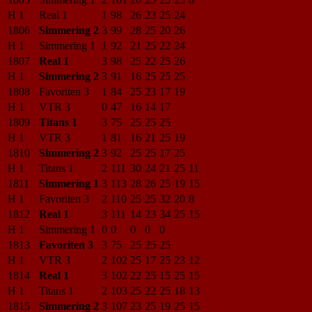
H 1
Real 1
1
98
26
23
25
24
1806
Simmering 2
3
99
28
25
20
26
H 1
Simmering 1
1
92
21
25
22
24
1807
Real 1
3
98
25
22
25
26
H 1
Simmering 2
3
91
16
25
25
25
1808
Favoriten 3
1
84
25
23
17
19
H 1
VTR 3
0
47
16
14
17
1809
Titans 1
3
75
25
25
25
H 1
VTR 3
1
81
16
21
25
19
1810
Simmering 2
3
92
25
25
17
25
H 1
Titans 1
2
111
30
24
21
25
11
1811
Simmering 1
3
113
28
26
25
19
15
H 1
Favoriten 3
2
110
25
25
32
20
8
1812
Real 1
3
111
14
23
34
25
15
H 1
Simmering 1
0
0
0
0
0
1813
Favoriten 3
3
75
25
25
25
H 1
VTR 3
2
102
25
17
25
23
12
1814
Real 1
3
102
22
25
15
25
15
H 1
Titans 1
2
103
25
22
25
18
13
1815
Simmering 2
3
107
23
25
19
25
15