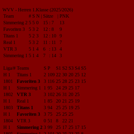
WVV - Herren 1.Klasse (2025/2026)
Team
#
S
N
|
Sätze
|
PNK
Simmering 2
5
5
0
15
:
7
13
Favoriten 3
5
3
2
12
:
8
9
Titans 1
5
2
3
12
:
10
9
Real 1
5
3
2
11
:
11
7
VTR 3
5
1
4
6
:
13
4
Simmering 1
5
1
4
7
:
14
3
Liga/#
Teams
S
P
S1
S2
S3
S4
S5
H 1
Titans 1
2
109
22
30
20
25
12
1801
Favoriten 3
3
116
25
28
25
23
15
H 1
Simmering 1
1
95
24
29
25
17
1802
VTR 3
3
102
26
31
20
25
H 1
Real 1
1
85
20
21
25
19
1803
Titans 1
3
94
25
25
19
25
H 1
Favoriten 3
3
75
25
25
25
1804
VTR 3
0
51
8
22
21
H 1
Simmering 2
3
99
25
17
25
17
15
1805
Simmering 1
2
101
20
25
23
25
8