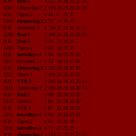
H B
Real 1
3
111
24
20
25
27
15
1207
Simmering 2
2
106
26
25
20
25
10
H B
Tigers 2
0
44
6
21
17
1208
Simmering 2
3
75
25
25
25
H B
Favoriten 3
2
104
21
21
25
25
12
1209
Real 1
3
106
25
25
21
20
15
H B
Real 1
3
75
25
25
25
1210
Tigers 2
0
45
13
15
17
H B
hotvolleys 3
3
94
19
25
25
25
1211
Favoriten 3
1
74
25
14
17
18
H B
Simmering 2
3
102
20
26
27
29
1212
Titans 1
1
101
25
24
25
27
H B
VTR 3
3
105
24
16
25
25
15
1213
Simmering 2
2
103
26
25
19
20
13
H B
Real 1
3
99
25
24
25
25
1214
Titans 1
1
86
21
26
19
20
H B
VTR 3
1
87
21
25
20
21
1215
hotvolleys 3
3
95
25
20
25
25
H B
Tigers 2
0
51
13
20
18
1216
hotvolleys 3
3
75
25
25
25
H B
Simmering 2
3
110
22
23
25
25
15