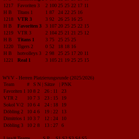
1217
Favoriten 3
2
100
25
25
22
17
11
H B
Titans 1
1
87
24
22
25
16
1218
VTR 3
3
92
26
25
16
25
H B
Favoriten 3
3
107
20
25
25
22
15
1219
VTR 3
2
104
25
21
21
25
12
H B
Titans 1
3
75
25
25
25
1220
Tigers 2
0
52
18
18
16
H B
hotvolleys 3
2
98
25
25
17
20
11
1221
Real 1
3
105
21
19
25
25
15
WVV - Herren Platzierungsrunde (2025/2026)
Team
#
S
N
|
Sätze
|
PNK
Favoriten 1
10
8
2
26
:
11
23
VTR 2
10
7
3
23
:
15
19
Sokol V/2
10
6
4
24
:
18
19
Döbling 2
10
4
6
19
:
22
13
Dimitrios 1
10
3
7
12
:
24
10
Döbling 3
10
2
8
13
:
27
6
Liga/#
Teams
S
P
S1
S2
S3
S4
S5