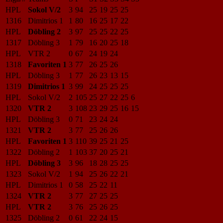
HPL
Sokol V/2
3
94
25
19
25
25
1316
Dimitrios 1
1
80
16
25
17
22
HPL
Döbling 2
3
97
25
25
22
25
1317
Döbling 3
1
79
16
20
25
18
HPL
VTR 2
0
67
24
19
24
1318
Favoriten 1
3
77
26
25
26
HPL
Döbling 3
1
77
26
23
13
15
1319
Dimitrios 1
3
99
24
25
25
25
HPL
Sokol V/2
2
105
25
27
22
25
6
1320
VTR 2
3
108
23
29
25
16
15
HPL
Döbling 3
0
71
23
24
24
1321
VTR 2
3
77
25
26
26
HPL
Favoriten 1
3
110
39
25
21
25
1322
Döbling 2
1
103
37
20
25
21
HPL
Döbling 3
3
96
18
28
25
25
1323
Sokol V/2
1
94
25
26
22
21
HPL
Dimitrios 1
0
58
25
22
11
1324
VTR 2
3
77
27
25
25
HPL
VTR 2
3
76
25
26
25
1325
Döbling 2
0
61
22
24
15