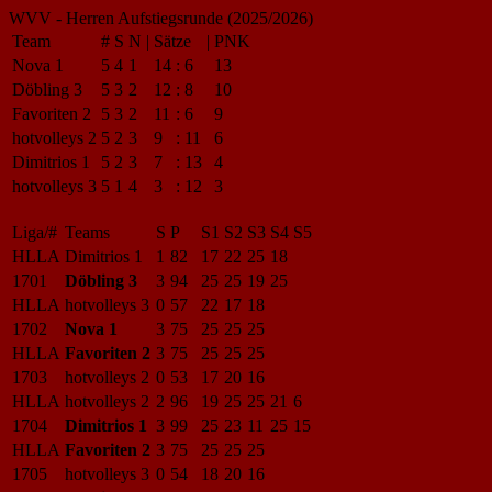
WVV - Herren Aufstiegsrunde (2025/2026)
Team
#
S
N
|
Sätze
|
PNK
Nova 1
5
4
1
14
:
6
13
Döbling 3
5
3
2
12
:
8
10
Favoriten 2
5
3
2
11
:
6
9
hotvolleys 2
5
2
3
9
:
11
6
Dimitrios 1
5
2
3
7
:
13
4
hotvolleys 3
5
1
4
3
:
12
3
Liga/#
Teams
S
P
S1
S2
S3
S4
S5
HLLA
Dimitrios 1
1
82
17
22
25
18
1701
Döbling 3
3
94
25
25
19
25
HLLA
hotvolleys 3
0
57
22
17
18
1702
Nova 1
3
75
25
25
25
HLLA
Favoriten 2
3
75
25
25
25
1703
hotvolleys 2
0
53
17
20
16
HLLA
hotvolleys 2
2
96
19
25
25
21
6
1704
Dimitrios 1
3
99
25
23
11
25
15
HLLA
Favoriten 2
3
75
25
25
25
1705
hotvolleys 3
0
54
18
20
16