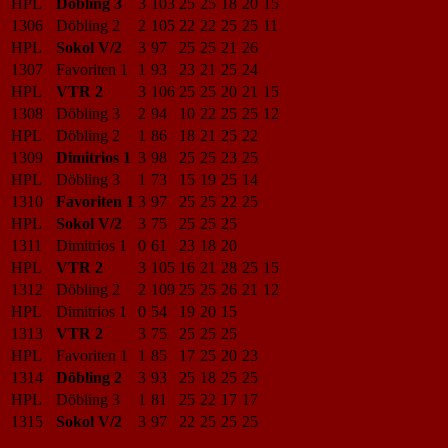
HPL
Döbling 3
3
103
25
25
18
20
15
1306
Döbling 2
2
105
22
22
25
25
11
HPL
Sokol V/2
3
97
25
25
21
26
1307
Favoriten 1
1
93
23
21
25
24
HPL
VTR 2
3
106
25
25
20
21
15
1308
Döbling 3
2
94
10
22
25
25
12
HPL
Döbling 2
1
86
18
21
25
22
1309
Dimitrios 1
3
98
25
25
23
25
HPL
Döbling 3
1
73
15
19
25
14
1310
Favoriten 1
3
97
25
25
22
25
HPL
Sokol V/2
3
75
25
25
25
1311
Dimitrios 1
0
61
23
18
20
HPL
VTR 2
3
105
16
21
28
25
15
1312
Döbling 2
2
109
25
25
26
21
12
HPL
Dimitrios 1
0
54
19
20
15
1313
VTR 2
3
75
25
25
25
HPL
Favoriten 1
1
85
17
25
20
23
1314
Döbling 2
3
93
25
18
25
25
HPL
Döbling 3
1
81
25
22
17
17
1315
Sokol V/2
3
97
22
25
25
25