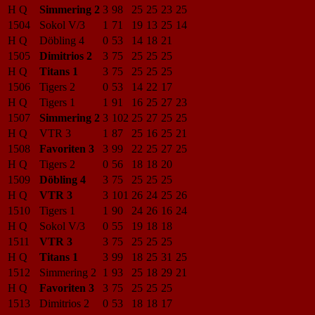
H Q
Simmering 2
3
98
25
25
23
25
1504
Sokol V/3
1
71
19
13
25
14
H Q
Döbling 4
0
53
14
18
21
1505
Dimitrios 2
3
75
25
25
25
H Q
Titans 1
3
75
25
25
25
1506
Tigers 2
0
53
14
22
17
H Q
Tigers 1
1
91
16
25
27
23
1507
Simmering 2
3
102
25
27
25
25
H Q
VTR 3
1
87
25
16
25
21
1508
Favoriten 3
3
99
22
25
27
25
H Q
Tigers 2
0
56
18
18
20
1509
Döbling 4
3
75
25
25
25
H Q
VTR 3
3
101
26
24
25
26
1510
Tigers 1
1
90
24
26
16
24
H Q
Sokol V/3
0
55
19
18
18
1511
VTR 3
3
75
25
25
25
H Q
Titans 1
3
99
18
25
31
25
1512
Simmering 2
1
93
25
18
29
21
H Q
Favoriten 3
3
75
25
25
25
1513
Dimitrios 2
0
53
18
18
17