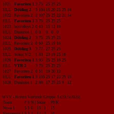
1021
Favoriten 1
3
75
25
25
25
HLL
Döbling 2
3
104
18
20
25
25
16
1022
Favoriten 2
2
107
25
25
22
21
14
HLL
Favoriten 1
3
75
25
25
25
1023
hotvolleys 2
0
43
15
12
16
HLL
Dimitrios 1
0
0
0
0
0
1024
Döbling 2
3
75
25
25
25
HLL
Favoriten 2
0
60
25
19
16
1025
Döbling 3
3
77
27
25
25
HLL
Sokol V/2
1
83
23
19
25
16
1026
Favoriten 1
3
93
25
25
18
25
HLL
VTR 2
3
75
25
25
25
1027
Favoriten 2
0
51
19
20
12
HLL
Favoriten 1
3
105
25
17
23
25
15
1028
Dimitrios 1
2
88
17
25
25
9
12
WVV - Herren Vorrunde Gruppe A (2025/2026)
Team
#
S
N
|
Sätze
|
PNK
Nova 1
5
5
0
15
:
1
15
Simmering 1
5
3
2
12
:
7
10