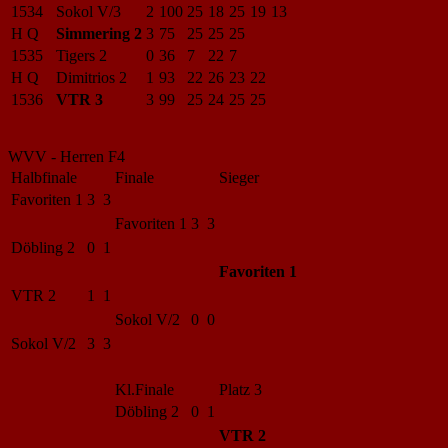
1534
Sokol V/3
2
100
25
18
25
19
13
H Q
Simmering 2
3
75
25
25
25
1535
Tigers 2
0
36
7
22
7
H Q
Dimitrios 2
1
93
22
26
23
22
1536
VTR 3
3
99
25
24
25
25
WVV - Herren F4
Halbfinale
Finale
Sieger
Favoriten 1
3 3
Favoriten 1
3 3
Döbling 2
0 1
Favoriten 1
VTR 2
1 1
Sokol V/2
0 0
Sokol V/2
3 3
Kl.Finale
Platz 3
Döbling 2
0 1
VTR 2