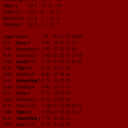
Tigers 1
5
4
1
12
:
8
10
Sokol V/3
5
2
3
8
:
13
5
Dimitrios 2
5
1
4
7
:
12
4
Döbling 4
5
0
5
2
:
15
1
Liga/#
Teams
S
P
S1
S2
S3
S4
S5
H A
Nova 1
3
96
21
25
25
25
1101
Simmering 1
1
85
25
22
22
16
H A
Dimitrios 2
2
102
25
25
25
17
10
1102
Sokol V/3
3
111
27
22
22
25
15
H A
Tigers 1
3
75
25
25
25
1103
Döbling 4
0
49
17
18
14
H A
Simmering 1
3
75
25
25
25
1104
Döbling 4
0
42
13
12
17
H A
Nova 1
3
75
25
25
25
1105
Dimitrios 2
0
57
23
20
14
H A
Sokol V/3
2
102
25
25
20
20
12
1106
Tigers 1
3
101
17
19
25
25
15
H A
Simmering 1
3
75
25
25
25
1107
Sokol V/3
0
56
21
20
15