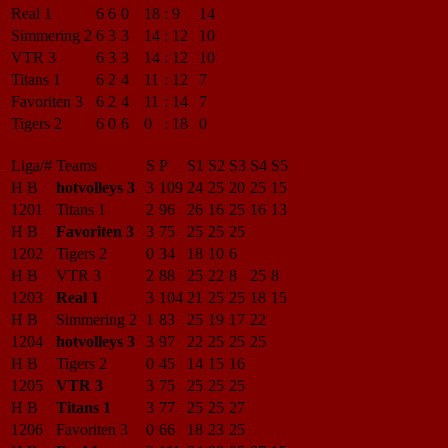
Real 1
6
6
0
18
:
9
14
Simmering 2
6
3
3
14
:
12
10
VTR 3
6
3
3
14
:
12
10
Titans 1
6
2
4
11
:
12
7
Favoriten 3
6
2
4
11
:
14
7
Tigers 2
6
0
6
0
:
18
0
Liga/#
Teams
S
P
S1
S2
S3
S4
S5
H B
hotvolleys 3
3
109
24
25
20
25
15
1201
Titans 1
2
96
26
16
25
16
13
H B
Favoriten 3
3
75
25
25
25
1202
Tigers 2
0
34
18
10
6
H B
VTR 3
2
88
25
22
8
25
8
1203
Real 1
3
104
21
25
25
18
15
H B
Simmering 2
1
83
25
19
17
22
1204
hotvolleys 3
3
97
22
25
25
25
H B
Tigers 2
0
45
14
15
16
1205
VTR 3
3
75
25
25
25
H B
Titans 1
3
77
25
25
27
1206
Favoriten 3
0
66
18
23
25