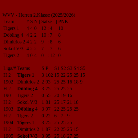
WVV - Herren 2.Klasse (2025/2026)
Team
#
S
N
|
Sätze
|
PNK
Tigers 1
4
4
0
12
:
4
10
Döbling 4
4
2
2
10
:
7
8
Dimitrios 2
4
2
2
9
:
8
6
Sokol V/3
4
2
2
7
:
7
6
Tigers 2
4
0
4
0
:
12
0
Liga/#
Teams
S
P
S1
S2
S3
S4
S5
H 2
Tigers 1
3
102
15
22
25
25
15
1902
Dimitrios 2
2
93
25
25
16
18
9
H 2
Döbling 4
3
75
25
25
25
1901
Tigers 2
0
55
20
19
16
H 2
Sokol V/3
1
81
25
17
21
18
1903
Döbling 4
3
97
22
25
25
25
H 2
Tigers 2
0
22
6
7
9
1904
Tigers 1
3
75
25
25
25
H 2
Dimitrios 2
1
87
22
25
25
15
1905
Sokol V/3
3
95
25
18
27
25