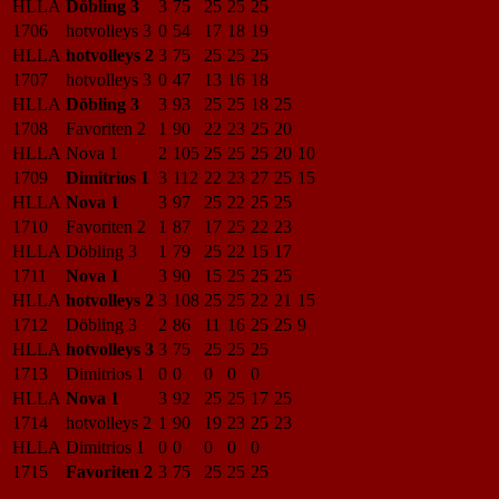
HLLA
Döbling 3
3
75
25
25
25
1706
hotvolleys 3
0
54
17
18
19
HLLA
hotvolleys 2
3
75
25
25
25
1707
hotvolleys 3
0
47
13
16
18
HLLA
Döbling 3
3
93
25
25
18
25
1708
Favoriten 2
1
90
22
23
25
20
HLLA
Nova 1
2
105
25
25
25
20
10
1709
Dimitrios 1
3
112
22
23
27
25
15
HLLA
Nova 1
3
97
25
22
25
25
1710
Favoriten 2
1
87
17
25
22
23
HLLA
Döbling 3
1
79
25
22
15
17
1711
Nova 1
3
90
15
25
25
25
HLLA
hotvolleys 2
3
108
25
25
22
21
15
1712
Döbling 3
2
86
11
16
25
25
9
HLLA
hotvolleys 3
3
75
25
25
25
1713
Dimitrios 1
0
0
0
0
0
HLLA
Nova 1
3
92
25
25
17
25
1714
hotvolleys 2
1
90
19
23
25
23
HLLA
Dimitrios 1
0
0
0
0
0
1715
Favoriten 2
3
75
25
25
25