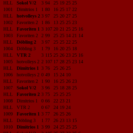
HLL
Sokol V/2
3
94
25
19
25
25
1001
Dimitrios 1
1
80
16
25
17
22
HLL
hotvolleys 2
3
97
25
20
27
25
1002
Favoriten 2
1
86
13
25
25
23
HLL
Favoriten 1
3
107
20
21
25
25
16
1003
Favoriten 2
2
99
25
25
14
21
14
HLL
Döbling 2
3
97
25
25
22
25
1004
Döbling 3
1
79
16
20
25
18
HLL
VTR 2
3
115
25
26
23
25
16
1005
hotvolleys 2
2
107
17
28
25
23
14
HLL
Dimitrios 1
3
76
25
26
25
1006
hotvolleys 2
0
49
15
24
10
HLL
Favoriten 2
1
90
16
25
26
23
1007
Sokol V/2
3
96
25
18
28
25
HLL
Favoriten 2
3
75
25
25
25
1008
Dimitrios 1
0
66
22
23
21
HLL
VTR 2
0
67
24
19
24
1009
Favoriten 1
3
77
26
25
26
HLL
Döbling 3
1
77
26
23
13
15
1010
Dimitrios 1
3
99
24
25
25
25