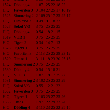
1524
Döbling 4
1
87
25
22
18
22
H Q
Favoriten 3
3
104
27
25
17
16
19
1525
Simmering 2
2
109
25
17
25
25
17
H Q
Dimitrios 2
0
49
9
18
22
1527
Sokol V/3
3
75
25
25
25
H Q
Döbling 4
0
54
18
21
15
1519
VTR 3
3
75
25
25
25
H Q
Tigers 2
0
34
14
7
13
1528
Tigers 1
3
75
25
25
25
H Q
Favoriten 3
2
113
25
25
28
23
12
1529
Titans 1
3
111
18
23
30
25
15
H Q
Simmering 2
3
75
25
25
25
1530
Döbling 4
0
54
15
18
21
H Q
VTR 3
1
87
18
17
25
27
1531
Simmering 2
3
102
25
25
23
29
H Q
Sokol V/3
0
55
12
21
22
1532
Favoriten 3
3
75
25
25
25
H Q
Tigers 1
3
103
25
27
25
26
1533
Titans 1
1
97
22
29
22
24
H Q
Döbling 4
3
110
23
25
22
25
15