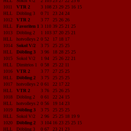
HLL
Sokol V/2
2
105
25
27
22
25
6
1011
VTR 2
3
108
23
29
25
16
15
HLL
Döbling 3
0
71
23
24
24
1012
VTR 2
3
77
25
26
26
HLL
Favoriten 1
3
110
39
25
21
25
1013
Döbling 2
1
103
37
20
25
21
HLL
hotvolleys 2
0
52
17
18
17
1014
Sokol V/2
3
75
25
25
25
HLL
Döbling 3
3
96
18
28
25
25
1015
Sokol V/2
1
94
25
26
22
21
HLL
Dimitrios 1
0
58
25
22
11
1016
VTR 2
3
77
27
25
25
HLL
Döbling 2
3
75
25
25
25
1017
hotvolleys 2
0
61
22
17
22
HLL
VTR 2
3
76
25
26
25
1018
Döbling 2
0
61
22
24
15
HLL
hotvolleys 2
0
56
19
14
23
1019
Döbling 3
3
75
25
25
25
HLL
Sokol V/2
2
96
25
25
18
19
9
1020
Döbling 2
3
104
16
23
25
25
15
HLL
Döbling 3
0
67
23
21
23