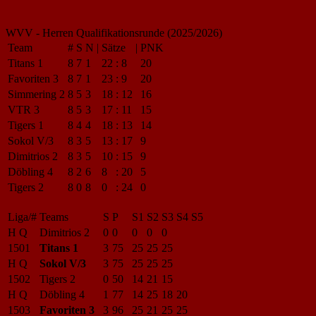
WVV - Herren Qualifikationsrunde (2025/2026)
Team
#
S
N
|
Sätze
|
PNK
Titans 1
8
7
1
22
:
8
20
Favoriten 3
8
7
1
23
:
9
20
Simmering 2
8
5
3
18
:
12
16
VTR 3
8
5
3
17
:
11
15
Tigers 1
8
4
4
18
:
13
14
Sokol V/3
8
3
5
13
:
17
9
Dimitrios 2
8
3
5
10
:
15
9
Döbling 4
8
2
6
8
:
20
5
Tigers 2
8
0
8
0
:
24
0
Liga/#
Teams
S
P
S1
S2
S3
S4
S5
H Q
Dimitrios 2
0
0
0
0
0
1501
Titans 1
3
75
25
25
25
H Q
Sokol V/3
3
75
25
25
25
1502
Tigers 2
0
50
14
21
15
H Q
Döbling 4
1
77
14
25
18
20
1503
Favoriten 3
3
96
25
21
25
25