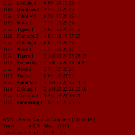
H A
Döbling 4
0
60
20
17
23
1108
Dimitrios 2
3
75
25
25
25
H A
Sokol V/3
0
50
15
20
15
1109
Nova 1
3
75
25
25
25
H A
Tigers 1
3
97
25
25
22
25
1110
Dimitrios 2
1
83
18
18
25
22
H A
Döbling 4
0
62
17
20
25
1111
Nova 1
3
77
25
25
27
H A
Tigers 1
3
109
19
24
25
26
15
1112
Simmering 1
2
106
25
26
23
24
8
H A
Nova 1
3
77
27
25
25
1113
Tigers 1
0
69
25
21
23
H A
Sokol V/3
3
103
15
25
25
23
15
1114
Döbling 4
2
104
25
23
21
25
10
H A
Dimitrios 2
1
76
25
21
10
20
1115
Simmering 1
3
92
17
25
25
25
WVV - Herren Vorrunde Gruppe B (2025/2026)
Team
#
S
N
|
Sätze
|
PNK
hotvolleys 3
6
5
1
17
:
8
15