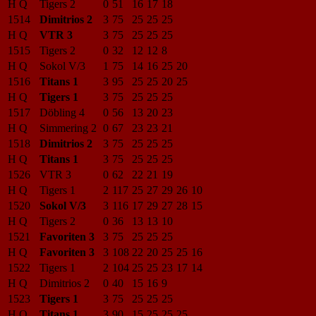
H Q
Tigers 2
0
51
16
17
18
1514
Dimitrios 2
3
75
25
25
25
H Q
VTR 3
3
75
25
25
25
1515
Tigers 2
0
32
12
12
8
H Q
Sokol V/3
1
75
14
16
25
20
1516
Titans 1
3
95
25
25
20
25
H Q
Tigers 1
3
75
25
25
25
1517
Döbling 4
0
56
13
20
23
H Q
Simmering 2
0
67
23
23
21
1518
Dimitrios 2
3
75
25
25
25
H Q
Titans 1
3
75
25
25
25
1526
VTR 3
0
62
22
21
19
H Q
Tigers 1
2
117
25
27
29
26
10
1520
Sokol V/3
3
116
17
29
27
28
15
H Q
Tigers 2
0
36
13
13
10
1521
Favoriten 3
3
75
25
25
25
H Q
Favoriten 3
3
108
22
20
25
25
16
1522
Tigers 1
2
104
25
25
23
17
14
H Q
Dimitrios 2
0
40
15
16
9
1523
Tigers 1
3
75
25
25
25
H Q
Titans 1
3
90
15
25
25
25