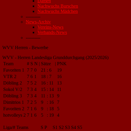
Damen
Nachwuchs Burschen
Nachwuchs Mädchen
----------
News-Archiv
Vereins-News
Verbands-News
----------
WVV Herren - Bewerbe
WVV - Herren Landesliga Grunddurchgang (2025/2026)
Team
#
S
N
|
Sätze
|
PNK
Favoriten 1
7
7
0
21
:
6
19
VTR 2
7
6
1
18
:
7
16
Döbling 2
7
5
2
16
:
11
13
Sokol V/2
7
3
4
15
:
14
11
Döbling 3
7
3
4
11
:
13
9
Dimitrios 1
7
2
5
9
:
16
7
Favoriten 2
7
1
6
9
:
18
5
hotvolleys 2
7
1
6
5
:
19
4
Liga/#
Teams
S
P
S1
S2
S3
S4
S5