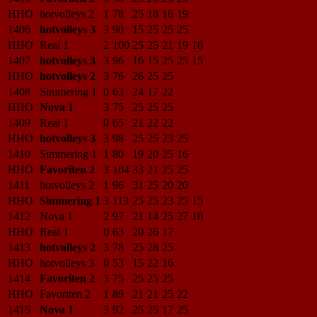
HHO
hotvolleys 2
1
78
25
18
16
19
1406
hotvolleys 3
3
90
15
25
25
25
HHO
Real 1
2
100
25
25
21
19
10
1407
hotvolleys 3
3
96
16
15
25
25
15
HHO
hotvolleys 2
3
76
26
25
25
1408
Simmering 1
0
63
24
17
22
HHO
Nova 1
3
75
25
25
25
1409
Real 1
0
65
21
22
22
HHO
hotvolleys 3
3
98
25
25
23
25
1410
Simmering 1
1
80
19
20
25
16
HHO
Favoriten 2
3
104
33
21
25
25
1411
hotvolleys 2
1
96
31
25
20
20
HHO
Simmering 1
3
113
25
25
23
25
15
1412
Nova 1
2
97
21
14
25
27
10
HHO
Real 1
0
63
20
26
17
1413
hotvolleys 2
3
78
25
28
25
HHO
hotvolleys 3
0
53
15
22
16
1414
Favoriten 2
3
75
25
25
25
HHO
Favoriten 2
1
89
21
21
25
22
1415
Nova 1
3
92
25
25
17
25