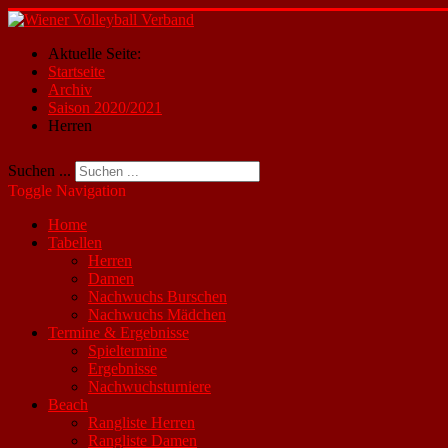
Aktuelle Seite:
Startseite
Archiv
Saison 2020/2021
Herren
Suchen ...
Toggle Navigation
Home
Tabellen
Herren
Damen
Nachwuchs Burschen
Nachwuchs Mädchen
Termine & Ergebnisse
Spieltermine
Ergebnisse
Nachwuchsturniere
Beach
Rangliste Herren
Rangliste Damen