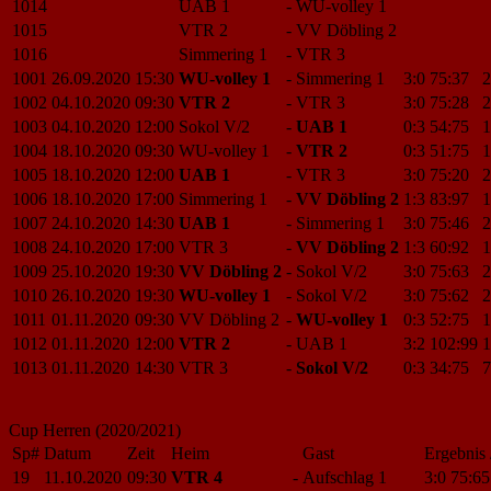
1014
UAB 1
-
WU-volley 1
1015
VTR 2
-
VV Döbling 2
1016
Simmering 1
-
VTR 3
1001
26.09.2020
15:30
WU-volley 1
-
Simmering 1
3:0
75:37
2
1002
04.10.2020
09:30
VTR 2
-
VTR 3
3:0
75:28
2
1003
04.10.2020
12:00
Sokol V/2
-
UAB 1
0:3
54:75
1
1004
18.10.2020
09:30
WU-volley 1
-
VTR 2
0:3
51:75
1
1005
18.10.2020
12:00
UAB 1
-
VTR 3
3:0
75:20
2
1006
18.10.2020
17:00
Simmering 1
-
VV Döbling 2
1:3
83:97
1
1007
24.10.2020
14:30
UAB 1
-
Simmering 1
3:0
75:46
2
1008
24.10.2020
17:00
VTR 3
-
VV Döbling 2
1:3
60:92
1
1009
25.10.2020
19:30
VV Döbling 2
-
Sokol V/2
3:0
75:63
2
1010
26.10.2020
19:30
WU-volley 1
-
Sokol V/2
3:0
75:62
2
1011
01.11.2020
09:30
VV Döbling 2
-
WU-volley 1
0:3
52:75
1
1012
01.11.2020
12:00
VTR 2
-
UAB 1
3:2
102:99
1
1013
01.11.2020
14:30
VTR 3
-
Sokol V/2
0:3
34:75
7
Cup Herren (2020/2021)
Sp#
Datum
Zeit
Heim
Gast
Ergebnis 
19
11.10.2020
09:30
VTR 4
-
Aufschlag 1
3:0
75:65