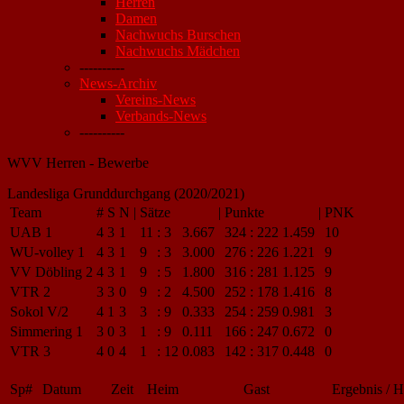
Herren
Damen
Nachwuchs Burschen
Nachwuchs Mädchen
----------
News-Archiv
Vereins-News
Verbands-News
----------
WVV Herren - Bewerbe
Landesliga Grunddurchgang (2020/2021)
Team
#
S
N
|
Sätze
|
Punkte
|
PNK
UAB 1
4
3
1
11
:
3
3.667
324
:
222
1.459
10
WU-volley 1
4
3
1
9
:
3
3.000
276
:
226
1.221
9
VV Döbling 2
4
3
1
9
:
5
1.800
316
:
281
1.125
9
VTR 2
3
3
0
9
:
2
4.500
252
:
178
1.416
8
Sokol V/2
4
1
3
3
:
9
0.333
254
:
259
0.981
3
Simmering 1
3
0
3
1
:
9
0.111
166
:
247
0.672
0
VTR 3
4
0
4
1
:
12
0.083
142
:
317
0.448
0
Sp#
Datum
Zeit
Heim
Gast
Ergebnis / H