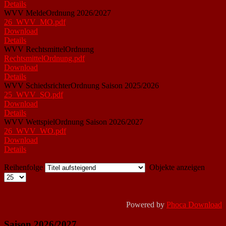
Details
WVV MeldeOrdnung 2026/2027
26_WVV_MO.pdf
Download
Details
WVV RechtsmittelOrdnung
RechtsmittelOrdnung.pdf
Download
Details
WVV SchiedsrichterOrdnung Saison 2025/2026
25_WVV_SO.pdf
Download
Details
WVV WettspielOrdnung Saison 2026/2027
26_WVV_WO.pdf
Download
Details
Reihenfolge
Objekte anzeigen
Powered by
Phoca Download
Saison 2026/2027