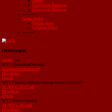
Damen
Nachwuchs Burschen
Nachwuchs Mädchen
----------
News-Archiv
Vereins-News
Verbands-News
----------
Ordnungen
Archiv
(33)
WVV DisziplinarOrdnung
DisziplinarOrdnung.pdf
Download
Details
WVV FinanzGebührenOrdnung Saison 2026/2027
26_WVV_FGO.pdf
Download
Details
WVV KaderOrdnung
24_WVV_KO.pdf
Download