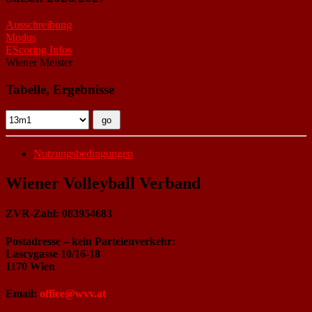
Ausschreibung
Modus
EScoring Infos
Wiener Meister
Tabelle, Ergebnisse
Nutzungsbedingungen
Wiener Volleyball Verband
ZVR-Zahl: 083954683
Postadresse – kein Parteienverkehr:
Lascygasse 10/16-18
1170 Wien
Email:
office@wvv.at