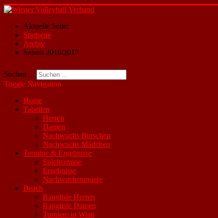
Aktuelle Seite:
Startseite
Archiv
Saison 2016/2017
Suchen ...
Toggle Navigation
Home
Tabellen
Herren
Damen
Nachwuchs Burschen
Nachwuchs Mädchen
Termine & Ergebnisse
Spieltermine
Ergebnisse
Nachwuchsturniere
Beach
Rangliste Herren
Rangliste Damen
Turniere in Wien