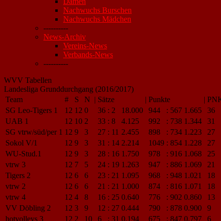
Damen
Nachwuchs Burschen
Nachwuchs Mädchen
----------
News-Archiv
Vereins-News
Verbands-News
----------
WVV Tabellen
Landesliga Grunddurchgang (2016/2017)
Team
#
S
N
|
Sätze
|
Punkte
|
PN
SG Leo-Tigers 1
12
12
0
36
:
2
18.000
944
:
567
1.665
36
UAB 1
12
10
2
33
:
8
4.125
992
:
738
1.344
31
SG vtrw/süd/per 1
12
9
3
27
:
11
2.455
898
:
734
1.223
27
Sokol V/1
12
9
3
31
:
14
2.214
1049
:
854
1.228
27
WU-Stud.1
12
9
3
28
:
16
1.750
978
:
916
1.068
25
vtrw 3
12
7
5
24
:
19
1.263
947
:
886
1.069
21
Tigers 2
12
6
6
23
:
21
1.095
968
:
948
1.021
18
vtrw 2
12
6
6
21
:
21
1.000
874
:
816
1.071
18
vtrw 4
12
4
8
16
:
25
0.640
776
:
902
0.860
13
VV Döbling 2
12
3
9
12
:
27
0.444
790
:
878
0.900
9
hotvolleys 3
12
2
10
6
:
31
0.194
675
:
847
0.797
6