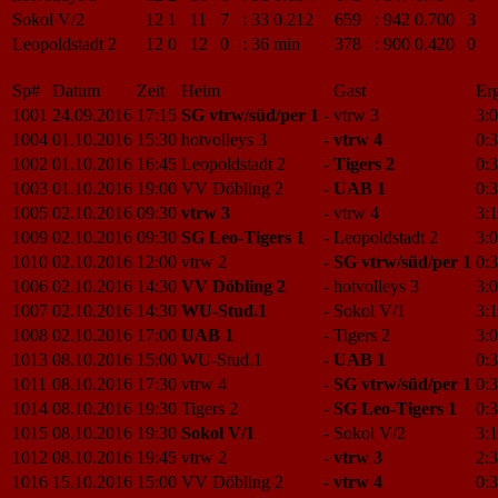
Sokol V/2
12
1
11
7
:
33
0.212
659
:
942
0.700
3
Leopoldstadt 2
12
0
12
0
:
36
min
378
:
900
0.420
0
Sp#
Datum
Zeit
Heim
Gast
Erg
1001
24.09.2016
17:15
SG vtrw/süd/per 1
-
vtrw 3
3:0
1004
01.10.2016
15:30
hotvolleys 3
-
vtrw 4
0:3
1002
01.10.2016
16:45
Leopoldstadt 2
-
Tigers 2
0:3
1003
01.10.2016
19:00
VV Döbling 2
-
UAB 1
0:3
1005
02.10.2016
09:30
vtrw 3
-
vtrw 4
3:1
1009
02.10.2016
09:30
SG Leo-Tigers 1
-
Leopoldstadt 2
3:0
1010
02.10.2016
12:00
vtrw 2
-
SG vtrw/süd/per 1
0:3
1006
02.10.2016
14:30
VV Döbling 2
-
hotvolleys 3
3:0
1007
02.10.2016
14:30
WU-Stud.1
-
Sokol V/1
3:1
1008
02.10.2016
17:00
UAB 1
-
Tigers 2
3:0
1013
08.10.2016
15:00
WU-Stud.1
-
UAB 1
0:3
1011
08.10.2016
17:30
vtrw 4
-
SG vtrw/süd/per 1
0:3
1014
08.10.2016
19:30
Tigers 2
-
SG Leo-Tigers 1
0:3
1015
08.10.2016
19:30
Sokol V/1
-
Sokol V/2
3:1
1012
08.10.2016
19:45
vtrw 2
-
vtrw 3
2:3
1016
15.10.2016
15:00
VV Döbling 2
-
vtrw 4
0:3