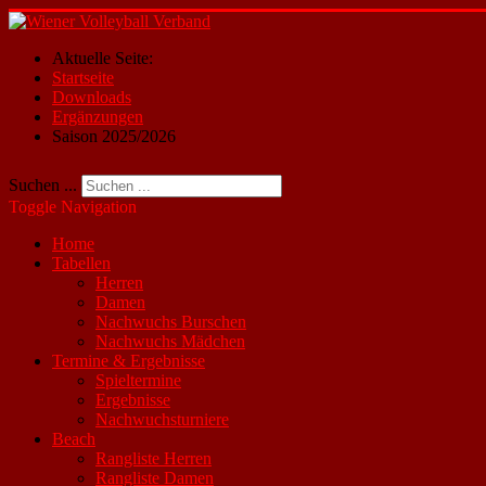
Aktuelle Seite:
Startseite
Downloads
Ergänzungen
Saison 2025/2026
Suchen ...
Toggle Navigation
Home
Tabellen
Herren
Damen
Nachwuchs Burschen
Nachwuchs Mädchen
Termine & Ergebnisse
Spieltermine
Ergebnisse
Nachwuchsturniere
Beach
Rangliste Herren
Rangliste Damen