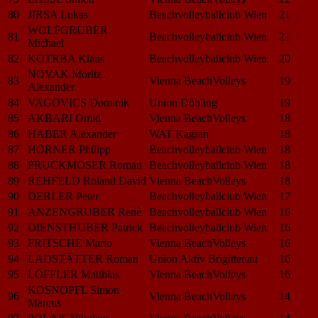
80
JIRSA Lukas
Beachvolleyballclub Wien
21
WOLFGRUBER
81
Beachvolleyballclub Wien
21
Michael
82
KOTRBA Klaus
Beachvolleyballclub Wien
20
NOVAK Moritz
83
Vienna BeachVolleys
19
Alexander
84
VAGOVICS Dominik
Union Döbling
19
85
AKBARI Omid
Vienna BeachVolleys
18
86
HABER Alexander
WAT Kagran
18
87
HORNER Philipp
Beachvolleyballclub Wien
18
88
PRUCKMOSER Roman
Beachvolleyballclub Wien
18
89
REHFELD Roland David
Vienna BeachVolleys
18
90
DERLER Peter
Beachvolleyballclub Wien
17
91
ANZENGRUBER Renè
Beachvolleyballclub Wien
16
92
DIENSTHUBER Patrick
Beachvolleyballclub Wien
16
93
FRITSCHE Mario
Vienna BeachVolleys
16
94
LADSTÄTTER Roman
Union Aktiv Brigittenau
16
95
LÖFFLER Matthias
Vienna BeachVolleys
16
KOSNOPFL Simon
96
Vienna BeachVolleys
14
Marcus