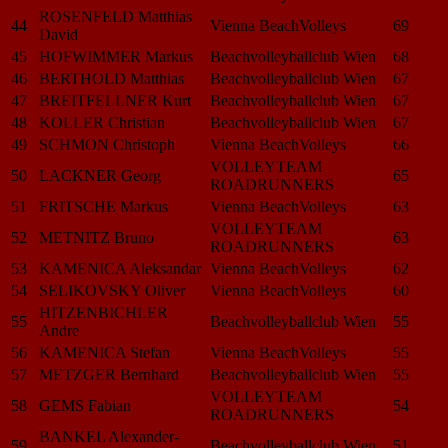
ROSENFELD Matthias
44
Vienna BeachVolleys
69
David
45
HOFWIMMER Markus
Beachvolleyballclub Wien
68
46
BERTHOLD Matthias
Beachvolleyballclub Wien
67
47
BREITFELLNER Kurt
Beachvolleyballclub Wien
67
48
KOLLER Christian
Beachvolleyballclub Wien
67
49
SCHMON Christoph
Vienna BeachVolleys
66
VOLLEYTEAM
50
LACKNER Georg
65
ROADRUNNERS
51
FRITSCHE Markus
Vienna BeachVolleys
63
VOLLEYTEAM
52
METNITZ Bruno
63
ROADRUNNERS
53
KAMENICA Aleksandar
Vienna BeachVolleys
62
54
SELIKOVSKY Oliver
Vienna BeachVolleys
60
HITZENBICHLER
55
Beachvolleyballclub Wien
55
Andre
56
KAMENICA Stefan
Vienna BeachVolleys
55
57
METZGER Bernhard
Beachvolleyballclub Wien
55
VOLLEYTEAM
58
GEMS Fabian
54
ROADRUNNERS
BANKEL Alexander-
59
Beachvolleyballclub Wien
51