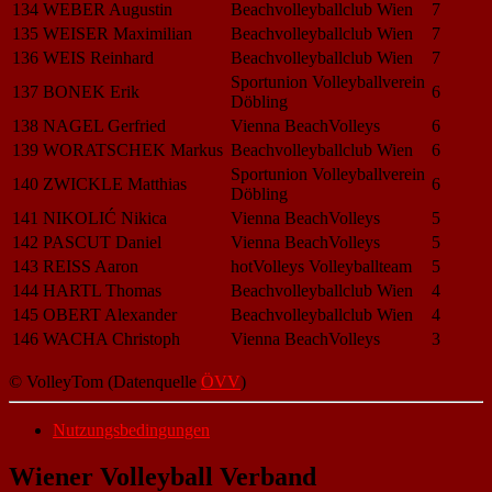
134
WEBER Augustin
Beachvolleyballclub Wien
7
135
WEISER Maximilian
Beachvolleyballclub Wien
7
136
WEIS Reinhard
Beachvolleyballclub Wien
7
Sportunion Volleyballverein
137
BONEK Erik
6
Döbling
138
NAGEL Gerfried
Vienna BeachVolleys
6
139
WORATSCHEK Markus
Beachvolleyballclub Wien
6
Sportunion Volleyballverein
140
ZWICKLE Matthias
6
Döbling
141
NIKOLIĆ Nikica
Vienna BeachVolleys
5
142
PASCUT Daniel
Vienna BeachVolleys
5
143
REISS Aaron
hotVolleys Volleyballteam
5
144
HARTL Thomas
Beachvolleyballclub Wien
4
145
OBERT Alexander
Beachvolleyballclub Wien
4
146
WACHA Christoph
Vienna BeachVolleys
3
© VolleyTom (Datenquelle
ÖVV
)
Nutzungsbedingungen
Wiener Volleyball Verband