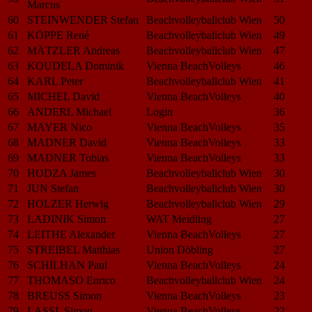
Marcus
60
STEINWENDER Stefan
Beachvolleyballclub Wien
50
61
KÖPPE René
Beachvolleyballclub Wien
49
62
MÄTZLER Andreas
Beachvolleyballclub Wien
47
63
KOUDELA Dominik
Vienna BeachVolleys
46
64
KARL Peter
Beachvolleyballclub Wien
41
65
MICHEL David
Vienna BeachVolleys
40
66
ANDERL Michael
Login
36
67
MAYER Nico
Vienna BeachVolleys
35
68
MADNER David
Vienna BeachVolleys
33
69
MADNER Tobias
Vienna BeachVolleys
33
70
HODZA James
Beachvolleyballclub Wien
30
71
JUN Stefan
Beachvolleyballclub Wien
30
72
HOLZER Herwig
Beachvolleyballclub Wien
29
73
LADINIK Simon
WAT Meidling
27
74
LEITHE Alexander
Vienna BeachVolleys
27
75
STREIBEL Matthias
Union Döbling
27
76
SCHILHAN Paul
Vienna BeachVolleys
24
77
THOMASO Enrico
Beachvolleyballclub Wien
24
78
BREUSS Simon
Vienna BeachVolleys
23
79
LASSL Simon
Vienna BeachVolleys
22