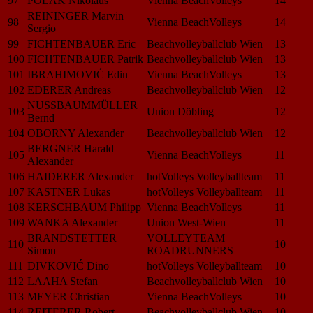
97
POLAK Nikolaus
Vienna BeachVolleys
14
REININGER Marvin
98
Vienna BeachVolleys
14
Sergio
99
FICHTENBAUER Eric
Beachvolleyballclub Wien
13
100
FICHTENBAUER Patrik
Beachvolleyballclub Wien
13
101
IBRAHIMOVIĆ Edin
Vienna BeachVolleys
13
102
EDERER Andreas
Beachvolleyballclub Wien
12
NUSSBAUMMÜLLER
103
Union Döbling
12
Bernd
104
OBORNY Alexander
Beachvolleyballclub Wien
12
BERGNER Harald
105
Vienna BeachVolleys
11
Alexander
106
HAIDERER Alexander
hotVolleys Volleyballteam
11
107
KASTNER Lukas
hotVolleys Volleyballteam
11
108
KERSCHBAUM Philipp
Vienna BeachVolleys
11
109
WANKA Alexander
Union West-Wien
11
BRANDSTETTER
VOLLEYTEAM
110
10
Simon
ROADRUNNERS
111
DIVKOVIĆ Dino
hotVolleys Volleyballteam
10
112
LAAHA Stefan
Beachvolleyballclub Wien
10
113
MEYER Christian
Vienna BeachVolleys
10
114
REITERER Robert
Beachvolleyballclub Wien
10