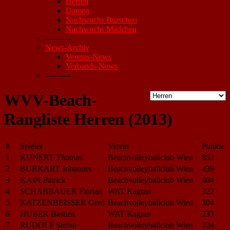
Herren
Damen
Nachwuchs Burschen
Nachwuchs Mädchen
----------
News-Archiv
Vereins-News
Verbands-News
----------
WVV-Beach-
Rangliste Herren (2013)
#
Spieler
Verein
Punkte
1
KUNERT Thomas
Beachvolleyballclub Wien
852
2
BURKART Johannes
Beachvolleyballclub Wien
439
3
KAIN Patrick
Beachvolleyballclub Wien
404
4
SCHABBAUER Florian
WAT Kagran
322
5
KATZENBEISSER Gerd
Beachvolleyballclub Wien
304
6
HUBER Bastien
WAT Kagran
233
7
RUDOLF Stefan
Beachvolleyballclub Wien
224