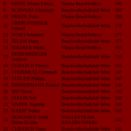
8
KINDL Moritz Fabian
Vienna BeachVolleys
196
9
SCHWARZ Christoph
Beachvolleyballclub Wien
183
10
FRIEDL Felix
Vienna BeachVolleys
180
OBERLEITHNER
11
Beachvolleyballclub Wien
178
Eduard
12
SUSKI Sebastian
Vienna BeachVolleys
177
13
ŠELEM Matej
Beachvolleyballclub Wien
173
14
MAURER Niklas
Vienna BeachVolleys
162
REISENBERGER
15
Beachvolleyballclub Wien
154
Andreas
16
CUBASCH Florens
Beachvolleyballclub Wien
151
17
STEINMETZ Christoph
Beachvolleyballclub Wien
147
18
STÖGER Philipp
Beachvolleyballclub Wien
147
19
ZIMMERMANN Roland
Beachvolleyballclub Wien
146
20
MEI David
Beachvolleyballclub Wien
145
21
JAKLIN Adi
Beachvolleyballclub Wien
144
22
WANDL Ingemar
Beachvolleyballclub Wien
144
23
KARPF Walter
Beachvolleyballclub Wien
143
MOHAMED Tarek
VOLLEYTEAM
24
142
Mohie El-Din
ROADRUNNERS
25
CUBASCH Onno
Beachvolleyballclub Wien
141