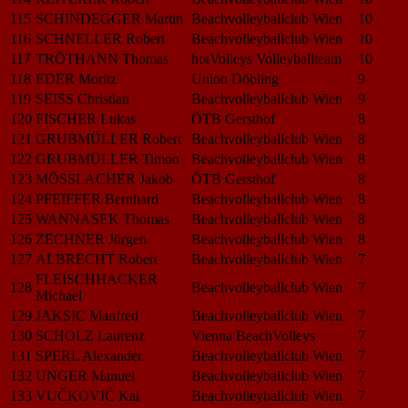
115
SCHINDEGGER Martin
Beachvolleyballclub Wien
10
116
SCHNELLER Robert
Beachvolleyballclub Wien
10
117
TRÖTHANN Thomas
hotVolleys Volleyballteam
10
118
EDER Moritz
Union Döbling
9
119
SEISS Christian
Beachvolleyballclub Wien
9
120
FISCHER Lukas
ÖTB Gersthof
8
121
GRUBMÜLLER Robert
Beachvolleyballclub Wien
8
122
GRUBMÜLLER Timon
Beachvolleyballclub Wien
8
123
MÖSSLACHER Jakob
ÖTB Gersthof
8
124
PFEIFFER Bernhard
Beachvolleyballclub Wien
8
125
WANNASEK Thomas
Beachvolleyballclub Wien
8
126
ZECHNER Jürgen
Beachvolleyballclub Wien
8
127
ALBRECHT Robert
Beachvolleyballclub Wien
7
FLEISCHHACKER
128
Beachvolleyballclub Wien
7
Michael
129
JAKSIC Manfred
Beachvolleyballclub Wien
7
130
SCHOLZ Laurenz
Vienna BeachVolleys
7
131
SPERL Alexander
Beachvolleyballclub Wien
7
132
UNGER Manuel
Beachvolleyballclub Wien
7
133
VUČKOVIĆ Kai
Beachvolleyballclub Wien
7