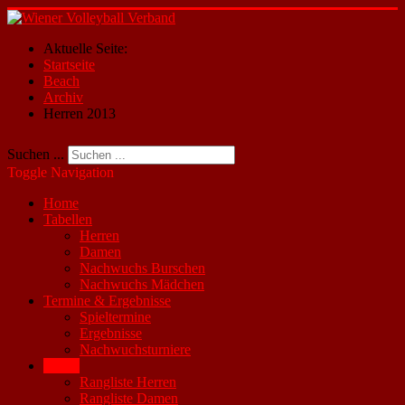
Aktuelle Seite:
Startseite
Beach
Archiv
Herren 2013
Suchen ...
Toggle Navigation
Home
Tabellen
Herren
Damen
Nachwuchs Burschen
Nachwuchs Mädchen
Termine & Ergebnisse
Spieltermine
Ergebnisse
Nachwuchsturniere
Beach
Rangliste Herren
Rangliste Damen