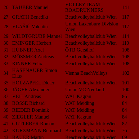
VOLLEYTEAM
26
TAUBER Manuel
141
ROADRUNNERS
27
GRATH Benedikt
Beachvolleyballclub Wien
117
Union Laxenburg Division
28
VLAŠIĆ Valentin
117
Wien
29
WILDTGRUBE Manuel
Beachvolleyballclub Wien
114
30
EMINGER Herbert
Beachvolleyballclub Wien
110
31
HÜBNER Axel
ÖTB Gersthof
108
32
MÖSSMER Andreas
Beachvolleyballclub Wien
108
33
RINNER Felix
Beachvolleyballclub Wien
108
HASENAUER Simon
34
Vienna BeachVolleys
102
Elias
35
HOLZAPFEL Dieter
Beachvolleyballclub Wien
101
36
JÄGER Alexander
Union VC Neuland
100
37
VEIT Andreas
WAT Kagran
86
38
BOSSE Richard
WAT Meidling
84
39
RIEDER Dominik
WAT Meidling
84
40
ZIEGLER Manuel
WAT Kagran
84
41
GUTLEBER Roman
Beachvolleyballclub Wien
82
42
KURZMANN Bernhard
Beachvolleyballclub Wien
76
43
BAUER Martin
Beachvolleyballclub Wien
69